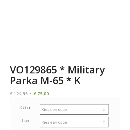
VO129865 * Military
Parka M-65 * K
Oorspronkelijke
Huidige
€
124,95
€
75,00
prijs
prijs
was:
is:
Color
€ 124,95.
€ 75,00.
Size