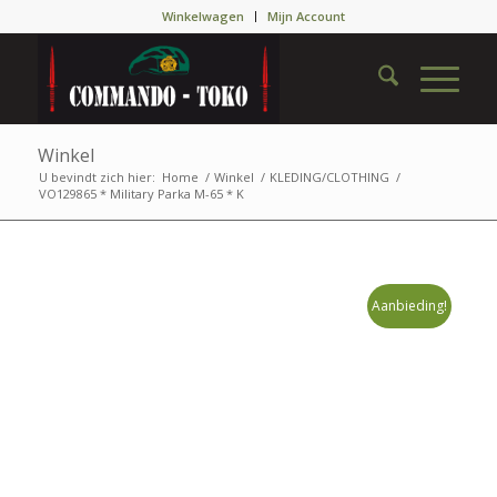
Winkelwagen
Mijn Account
Winkel
U bevindt zich hier:
Home
/
Winkel
/
KLEDING/CLOTHING
/
VO129865 * Military Parka M-65 * K
Aanbieding!