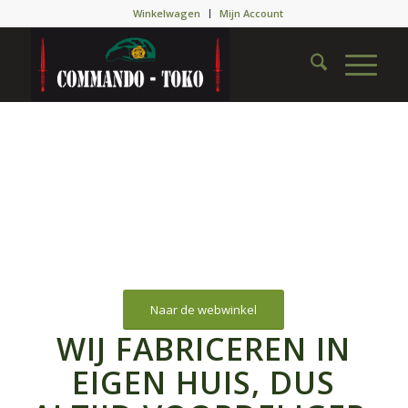
Winkelwagen
Mijn Account
1
2
3
4
5
6
Naar de webwinkel
WIJ FABRICEREN IN
EIGEN HUIS, DUS