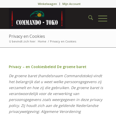
Winkelwagen
Mijn Account
Privacy en Cookies
U bevindt zich hier:
Home
/
Privacy en Cookies
Privacy – en Cookiesbeleid De groene baret
De groene baret (handelsnaam Commandotoko) vindt
het belangrijk dat u weet welke persoonsgegevens zij
verzamelt en hoe zij die gebruiken. De groene baret is
verantwoordelijk voor de verwerking van
persoonsgegevens zoals weergegeven in deze privacy
policy. Zij houdt zich aan de geldende Nederlandse
privacywetgeving: Algemene Verordening