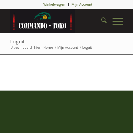
Winkelwagen
Mijn Account
Loguit
U bevindt zich hier:
Home
/
Mijn Account
/
Loguit