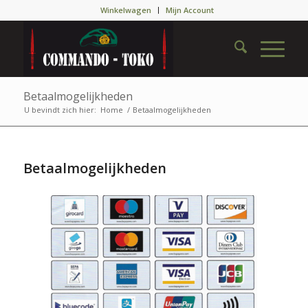
Winkelwagen
Mijn Account
Betaalmogelijkheden
U bevindt zich hier:
Home
/
Betaalmogelijkheden
Betaalmogelijkheden