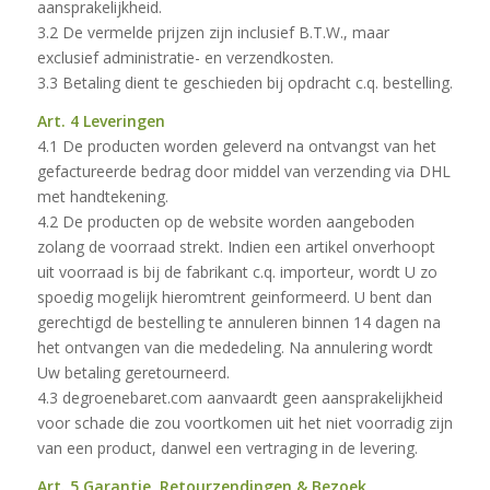
aansprakelijkheid.
3.2 De vermelde prijzen zijn inclusief B.T.W., maar
exclusief administratie- en verzendkosten.
3.3 Betaling dient te geschieden bij opdracht c.q. bestelling.
Art. 4 Leveringen
4.1 De producten worden geleverd na ontvangst van het
gefactureerde bedrag door middel van verzending via DHL
met handtekening.
4.2 De producten op de website worden aangeboden
zolang de voorraad strekt. Indien een artikel onverhoopt
uit voorraad is bij de fabrikant c.q. importeur, wordt U zo
spoedig mogelijk hieromtrent geinformeerd. U bent dan
gerechtigd de bestelling te annuleren binnen 14 dagen na
het ontvangen van die mededeling. Na annulering wordt
Uw betaling geretourneerd.
4.3 degroenebaret.com aanvaardt geen aansprakelijkheid
voor schade die zou voortkomen uit het niet voorradig zijn
van een product, danwel een vertraging in de levering.
Art. 5 Garantie, Retourzendingen & Bezoek