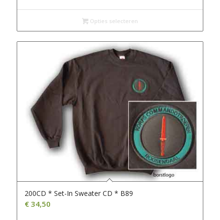
Opties selecteren
200CD * Set-In Sweater CD * B89
€
34,50