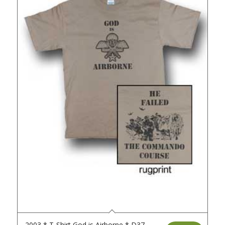
2003 * T-Shirt God is Airborne * D37