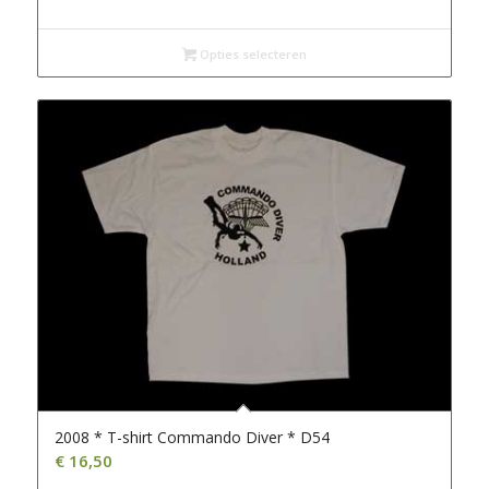
prijs
prijs
was:
is:
€ 15,00.
€ 13,00.
Opties selecteren
2008 * T-shirt Commando Diver * D54
€
16,50