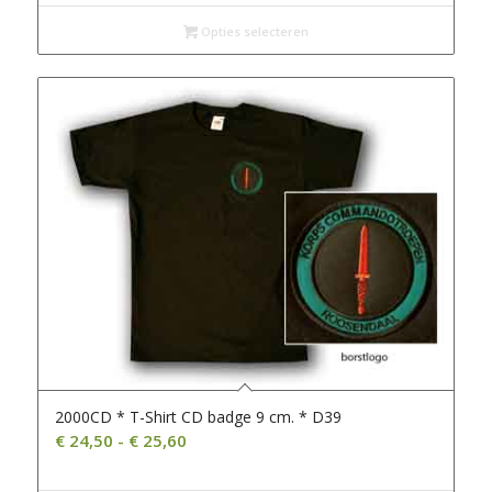
Opties selecteren
2000CD * T-Shirt CD badge 9 cm. * D39
Prijsklasse:
€
24,50
-
€
25,60
€ 24,50
tot