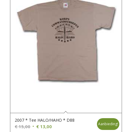
2007 * Tee HALO/HAHO * D88
Aanbieding!
Oorspronkelijke
Huidige
€
15,00
€
13,00