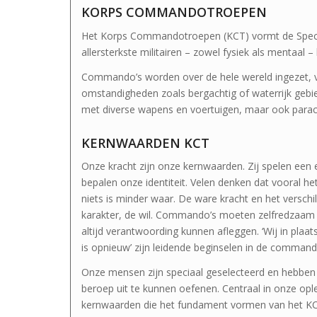
KORPS COMMANDOTROEPEN
Het Korps Commandotroepen (KCT) vormt de Specia
allersterkste militairen – zowel fysiek als mentaal 
Commando’s worden over de hele wereld ingezet, 
omstandigheden zoals bergachtig of waterrijk gebie
met diverse wapens en voertuigen, maar ook parac
KERNWAARDEN KCT
Onze kracht zijn onze kernwaarden. Zij spelen een e
bepalen onze identiteit. Velen denken dat vooral he
niets is minder waar. De ware kracht en het verschi
karakter, de wil. Commando’s moeten zelfredzaam z
altijd verantwoording kunnen afleggen. ‘Wij in plaats 
is opnieuw’ zijn leidende beginselen in de command
Onze mensen zijn speciaal geselecteerd en hebben
beroep uit te kunnen oefenen. Centraal in onze opl
kernwaarden die het fundament vormen van het KC