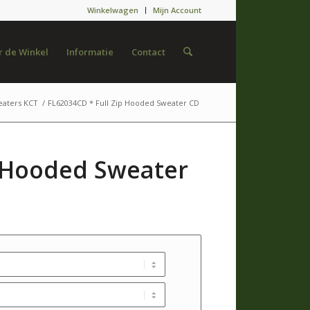
Winkelwagen
Mijn Account
 de Winkel
Informatie
Contact
eaters KCT
/
FL62034CD * Full Zip Hooded Sweater CD
p Hooded Sweater