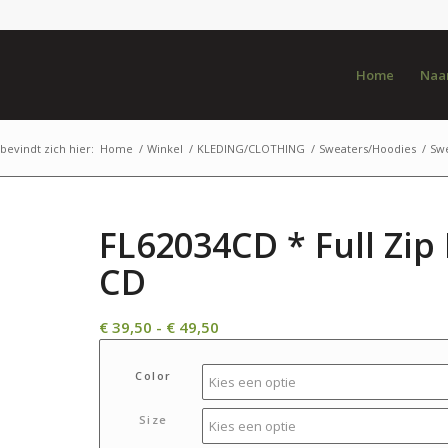
Home
Naar
bevindt zich hier:
Home
/
Winkel
/
KLEDING/CLOTHING
/
Sweaters/Hoodies
/
Sw
FL62034CD * Full Zi
CD
Prijsklasse:
€
39,50
-
€
49,50
€ 39,50
tot
Color
€ 49,50
Size