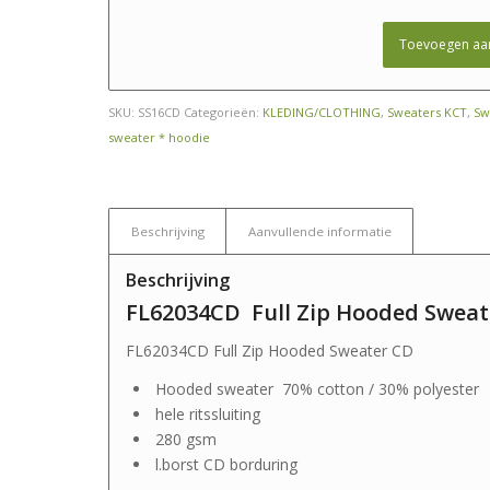
Toevoegen aa
SKU:
SS16CD
Categorieën:
KLEDING/CLOTHING
,
Sweaters KCT
,
Sw
sweater * hoodie
Beschrijving
Aanvullende informatie
Beschrijving
FL62034CD Full Zip Hooded Sweat
FL62034CD Full Zip Hooded Sweater CD
Hooded sweater 70% cotton / 30% polyester
hele ritssluiting
280 gsm
l.borst CD borduring