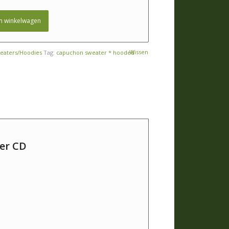
n winkelwagen
Wissen
eaters/Hoodies
Tag:
capuchon sweater * hooded
er CD