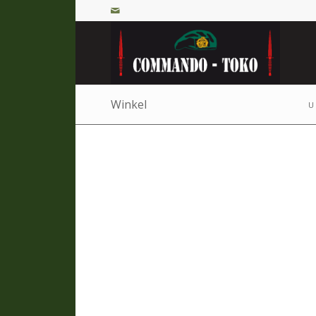
Winkel
U 