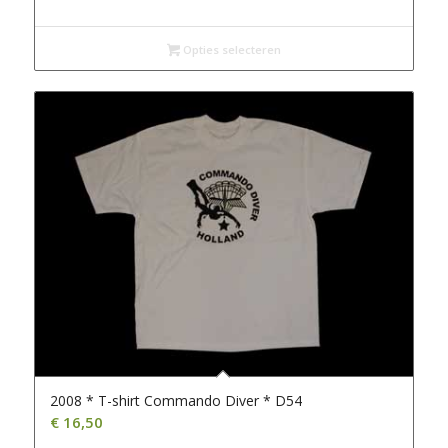
prijs
prijs
was:
is:
€ 15,00.
€ 13,00.
Opties selecteren
2008 * T-shirt Commando Diver * D54
€
16,50