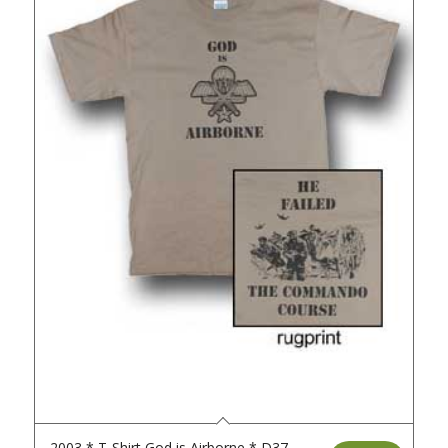
2003 * T-Shirt God is Airborne * D37