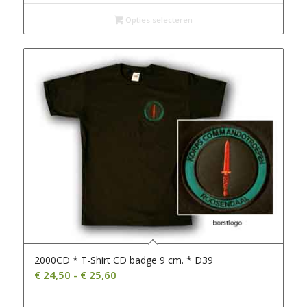
Opties selecteren
2000CD * T-Shirt CD badge 9 cm. * D39
Prijsklasse:
€
24,50
-
€
25,60
€ 24,50
tot