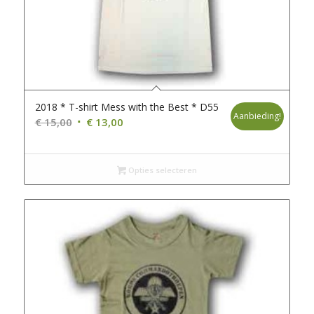
2018 * T-shirt Mess with the Best * D55
Aanbieding!
Oorspronkelijke
Huidige
€
15,00
€
13,00
prijs
prijs
was:
is:
€ 15,00.
€ 13,00.
Opties selecteren