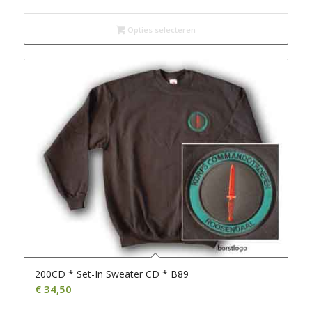
Opties selecteren
200CD * Set-In Sweater CD * B89
€
34,50