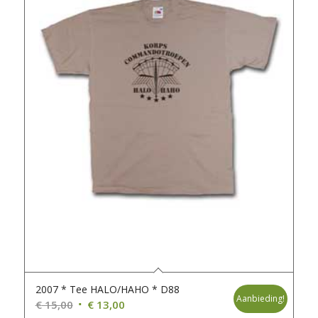
2007 * Tee HALO/HAHO * D88
Aanbieding!
Oorspronkelijke
Huidige
€
15,00
€
13,00