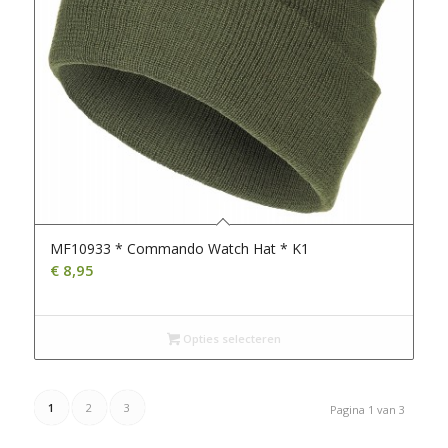
MF10933 * Commando Watch Hat * K1
€
8,95
Opties selecteren
1
2
3
Pagina 1 van 3