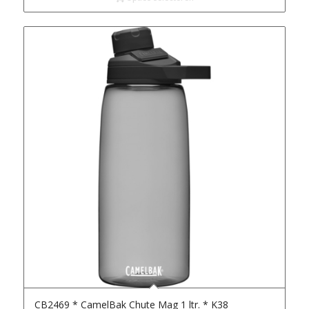
CB2469 * CamelBak Chute Mag 1 ltr. * K38