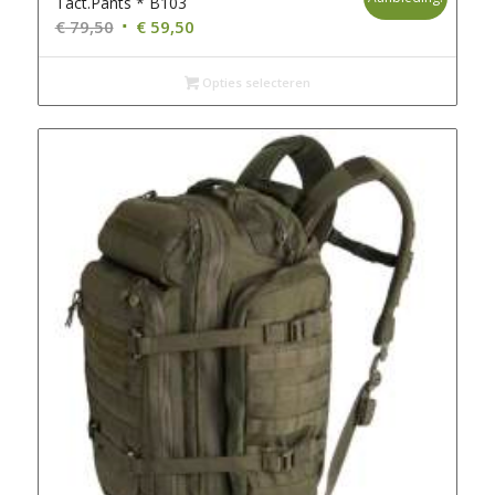
Tact.Pants * B103
Oorspronkelijke
Huidige
€
79,50
€
59,50
prijs
prijs
was:
is:
Opties selecteren
€ 79,50.
€ 59,50.