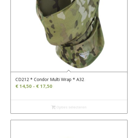
CD212 * Condor Multi Wrap * A32
Prijsklasse:
€
14,50
-
€
17,50
€ 14,50
tot
€ 17,50
Opties selecteren