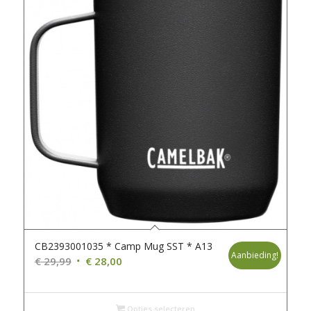
CB2393001035 * Camp Mug SST * A13
Aanbieding!
Oorspronkelijke
Huidige
€
29,99
€
28,00
prijs
prijs
was:
is:
€ 29,99.
€ 28,00.
Opties selecteren