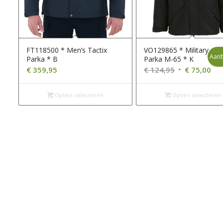
FT118500 * Men’s Tactix
VO129865 * Military
Aanb
Parka * B
Parka M-65 * K
Oorspronkeli
Hui
€
359,95
€
124,95
€
75,00
prijs
prij
was:
is:
Opties selecteren
Opties selecteren
€ 124,95.
€ 7