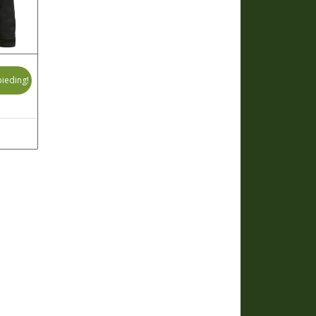
ieding!
jke
dige
s
5,00.