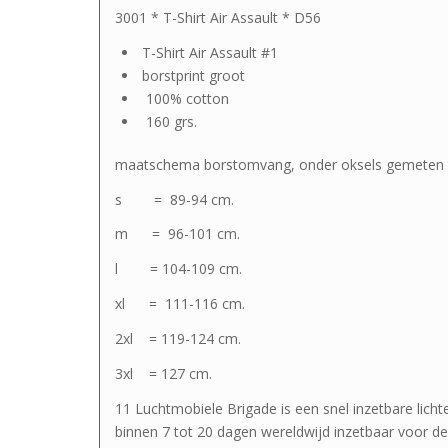
3001 * T-Shirt Air Assault * D56
T-Shirt Air Assault #1
borstprint groot
100% cotton
160 grs.
maatschema borstomvang, onder oksels gemeten 
s = 89-94 cm.
m = 96-101 cm.
l = 104-109 cm.
xl = 111-116 cm.
2xl = 119-124 cm.
3xl = 127 cm.
11 Luchtmobiele Brigade is een snel inzetbare licht
binnen 7 tot 20 dagen wereldwijd inzetbaar voor de