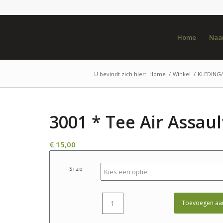
Home
Naar
U bevindt zich hier:
Home
/
Winkel
/
KLEDING
3001 * Tee Air Assaul
€
15,00
Size
Toevoegen aa