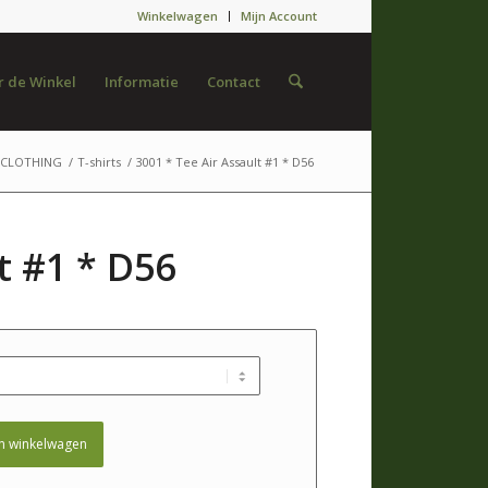
Winkelwagen
Mijn Account
 de Winkel
Informatie
Contact
/CLOTHING
/
T-shirts
/
3001 * Tee Air Assault #1 * D56
t #1 * D56
n winkelwagen