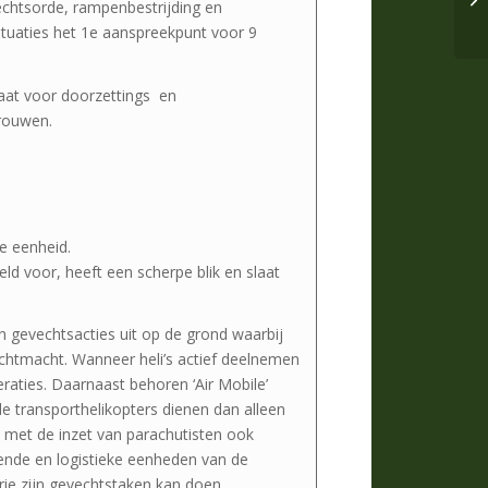
chtsorde, rampenbestrijding en
situaties het 1e aanspreekpunt voor 9
taat voor doorzettings en
trouwen.
e eenheid.
d voor, heeft een scherpe blik en slaat
n gevechtsacties uit op de grond waarbij
chtmacht. Wanneer heli’s actief deelnemen
eraties. Daarnaast behoren ‘Air Mobile’
de transporthelikopters dienen dan alleen
id met de inzet van parachutisten ook
nende en logistieke eenheden van de
ie zijn gevechtstaken kan doen.