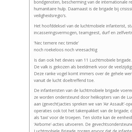
bondgenoten, bescherming van de internationale re
humanitaire hulp. Daarnaast is de brigade bij crisis
veiligheidsregio’s.
Het hoofddeksel van de luchtmobiele infanterist, s
incasseringsvermogen, teamgeest, durf en zelfver
‘Nec temere nec timide’
noch roekeloos noch vreesachtig
Is dan ook het devies van 11 Luchtmobiele brigade.
De valk is gekozen als beeldmerk voor de veelzijdig
Deze ranke vogel komt immers over de gehele werel
vanuit de lucht doeltreffend toe.
De infanteristen van de luchtmobiele brigade voere
ze worden ondersteund door helikopters van de Lu
aan (gevecht)acties spreken we van ‘Air Assault’-op
operaties ook tot het takenpakket van de brigade; 
als ’taxi’ voor de troepen. Ten slotte kan de eenhe
‘Airborne’-acties uitvoeren. De gevechtsondersteu
Luchtmobiele Brigade zorgen ervoor dat de infanter