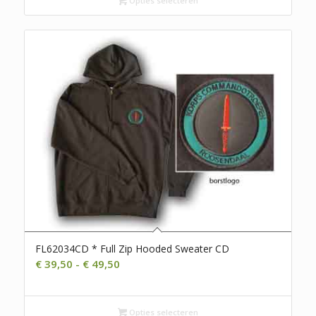
Opties selecteren
FL62034CD * Full Zip Hooded Sweater CD
Prijsklasse:
€
39,50
-
€
49,50
€ 39,50
tot
€ 49,50
Opties selecteren