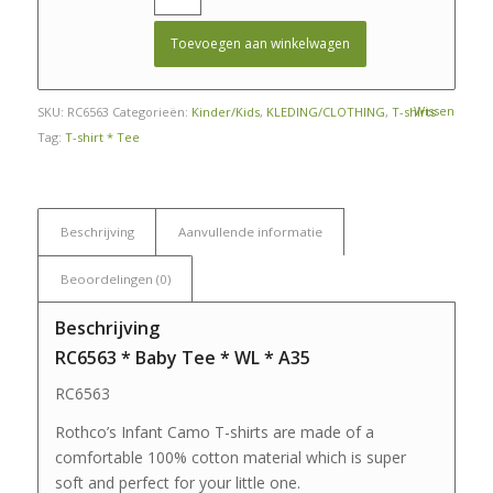
Toevoegen aan winkelwagen
Wissen
SKU:
RC6563
Categorieën:
Kinder/Kids
,
KLEDING/CLOTHING
,
T-shirts
Tag:
T-shirt * Tee
Beschrijving
Aanvullende informatie
Beoordelingen (0)
Beschrijving
RC6563 * Baby Tee * WL * A35
RC6563
Rothco’s Infant Camo T-shirts are made of a
comfortable 100% cotton material which is super
soft and perfect for your little one.