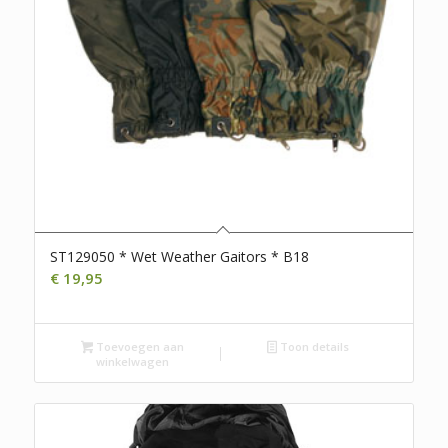
ST129050 * Wet Weather Gaitors * B18
€
19,95
Toevoegen aan
Toon details
winkelwagen