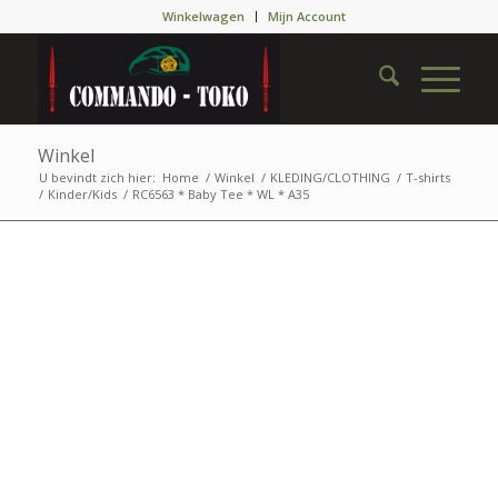
Winkelwagen
Mijn Account
Winkel
U bevindt zich hier:
Home
/
Winkel
/
KLEDING/CLOTHING
/
T-shirts
/
Kinder/Kids
/
RC6563 * Baby Tee * WL * A35