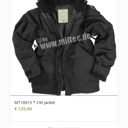
MT10615 * CW Jacket
€
125,00