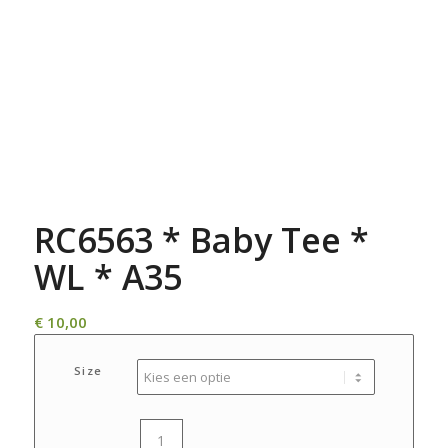
RC6563 * Baby Tee *
WL * A35
€
10,00
Size