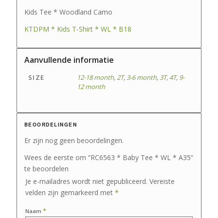
Kids Tee * Woodland Camo
KTDPM * Kids T-Shirt * WL * B18
Aanvullende informatie
SIZE
12-18 month
,
2T
,
3-6 month
,
3T
,
4T
,
9-
12 month
BEOORDELINGEN
Er zijn nog geen beoordelingen.
Wees de eerste om “RC6563 * Baby Tee * WL * A35”
te beoordelen
Je e-mailadres wordt niet gepubliceerd.
Vereiste
velden zijn gemarkeerd met
*
*
Naam