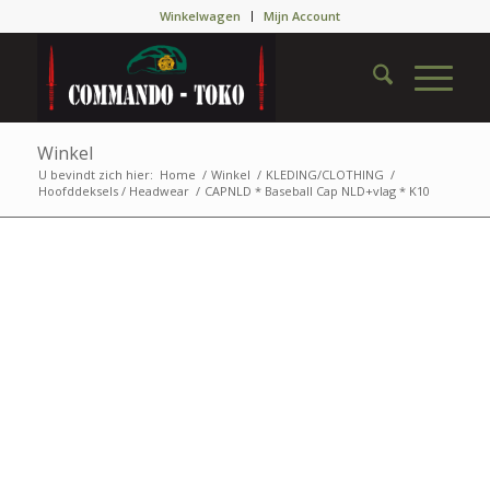
Winkelwagen
Mijn Account
Winkel
U bevindt zich hier:
Home
/
Winkel
/
KLEDING/CLOTHING
/
Hoofddeksels / Headwear
/
CAPNLD * Baseball Cap NLD+vlag * K10