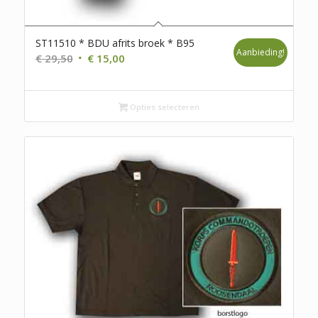
ST11510 * BDU afrits broek * B95
Aanbieding!
Oorspronkelijke
Huidige
€
29,50
€
15,00
prijs
prijs
was:
is:
€ 29,50.
€ 15,00.
Opties selecteren