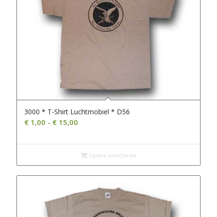
3000 * T-Shirt Luchtmobiel * D56
Prijsklasse:
€
1,00
-
€
15,00
€ 1,00
tot
€ 15,00
Opties selecteren