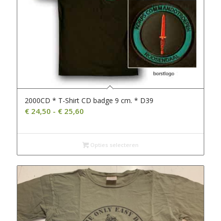
2000CD * T-Shirt CD badge 9 cm. * D39
Prijsklasse:
€
24,50
-
€
25,60
€ 24,50
tot
€ 25,60
Opties selecteren