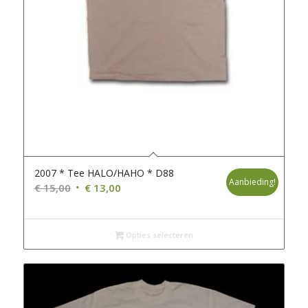
2007 * Tee HALO/HAHO * D88
Aanbieding!
Oorspronkelijke
Huidige
€
15,00
€
13,00
prijs
prijs
was:
is:
€ 15,00.
€ 13,00.
Opties selecteren