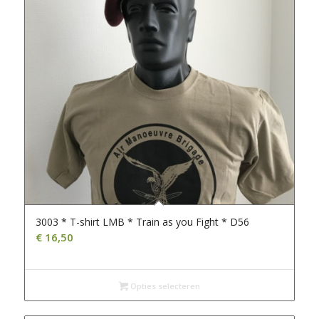
3003 * T-shirt LMB * Train as you Fight * D56
€
16,50
Opties selecteren