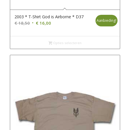
2003 * T-Shirt God is Airborne * D37
Aanbieding!
Oorspronkelijke
Huidige
€
18,50
€
16,00
prijs
prijs
was:
is:
€ 18,50.
€ 16,00.
Opties selecteren