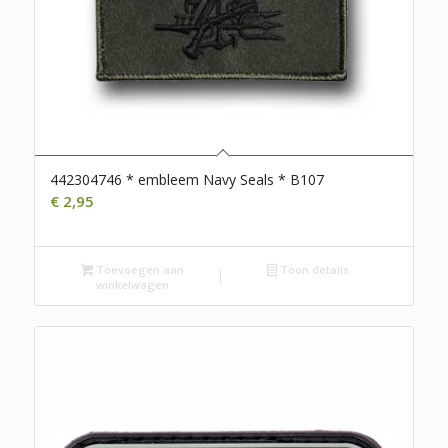
442304746 * embleem Navy Seals * B107
€
2,95
Toevoegen aan
Toon details
winkelwagen