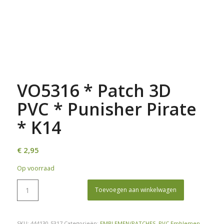
VO5316 * Patch 3D
PVC * Punisher Pirate
* K14
€
2,95
Op voorraad
Toevoegen aan winkelwagen
SKU:
444130-5317
Categorieën:
EMBLEMEN/PATCHES
,
PVC Emblemen