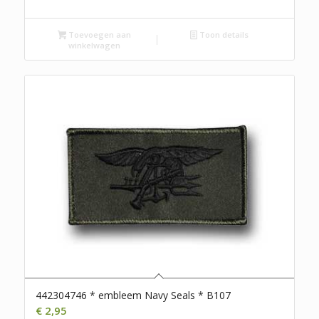
Toevoegen aan
Toon details
winkelwagen
442304746 * embleem Navy Seals * B107
€
2,95