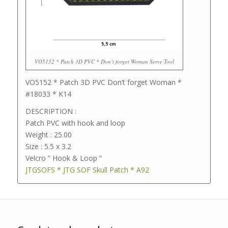
VO5152 * Patch 3D PVC * Don’t forget Woman Serve Tool
VO5152 * Patch 3D PVC Don’t forget Woman *
#18033 * K14
DESCRIPTION :
Patch PVC with hook and loop
Weight : 25.00
Size : 5.5 x 3.2
Velcro ” Hook & Loop “
JTGSOFS * JTG SOF Skull Patch * A92