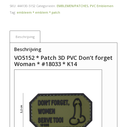
SKU:
444130-5152
Categorieën:
EMBLEMEN/PATCHES
,
PVC Emblemen
Tag:
embleem * emblem * patch
Beschrijving
Beschrijving
VO5152 * Patch 3D PVC Don’t forget
Woman * #18033 * K14