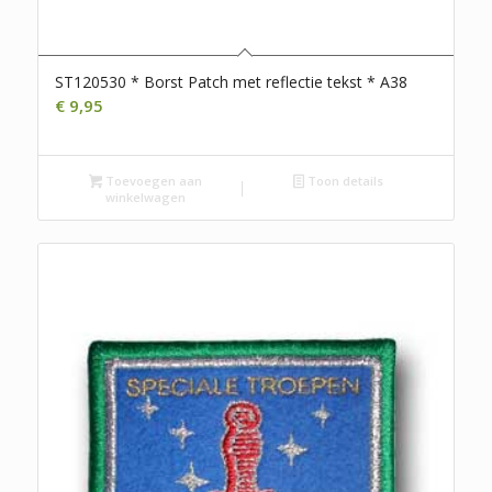
ST120530 * Borst Patch met reflectie tekst * A38
€
9,95
Toevoegen aan
Toon details
winkelwagen