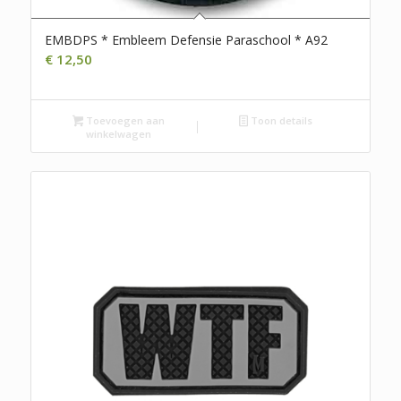
EMBDPS * Embleem Defensie Paraschool * A92
€
12,50
Toevoegen aan
Toon details
winkelwagen