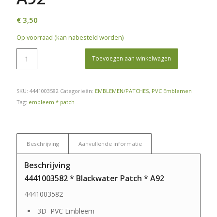
€
3,50
Op voorraad (kan nabesteld worden)
Toevoegen aan winkelwagen
SKU:
4441003582
Categorieën:
EMBLEMEN/PATCHES
,
PVC Emblemen
Tag:
embleem * patch
Beschrijving
Aanvullende informatie
Beschrijving
4441003582 * Blackwater Patch * A92
4441003582
3D PVC Embleem