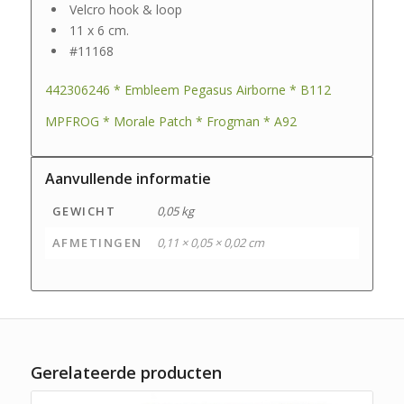
Velcro hook & loop
11 x 6 cm.
#11168
442306246 * Embleem Pegasus Airborne * B112
MPFROG * Morale Patch * Frogman * A92
Aanvullende informatie
GEWICHT
0,05 kg
AFMETINGEN
0,11 × 0,05 × 0,02 cm
Gerelateerde producten