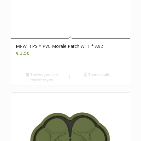
MPWTFPS * PVC Morale Patch WTF * A92
€
3,50
Toevoegen aan
Toon details
winkelwagen