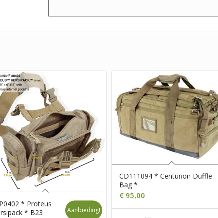
CD111094 * Centurion Duffle
Bag *
€
95,00
P0402 * Proteus
Aanbieding!
rsipack * B23