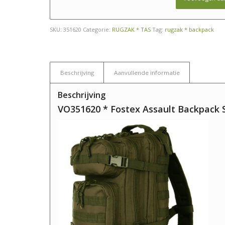
SKU:
351620
Categorie:
RUGZAK * TAS
Tag:
rugzak * backpack
Beschrijving
Aanvullende informatie
Beschrijving
VO351620 * Fostex Assault Backpack S