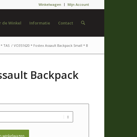
Winkelwagen
Mijn Account
 de Winkel
Informatie
Contact
* TAS
/
VO351620 * Fostex Assault Backpack Small * B
ssault Backpack
n winkelwagen