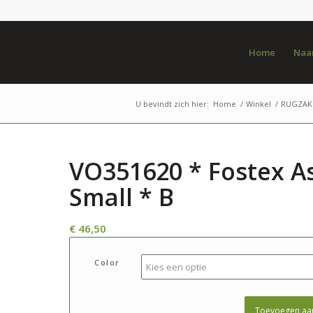
Home
Naar
U bevindt zich hier:
Home
/
Winkel
/
RUGZAK 
VO351620 * Fostex A
Small * B
€
46,50
Color
Toevoegen aa