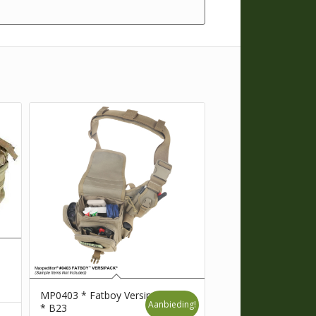
MP0403 * Fatboy Versipack
Aanbieding!
* B23