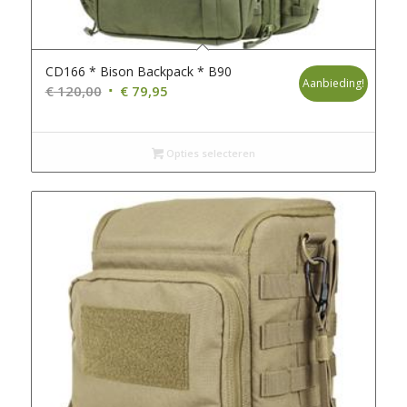
CD166 * Bison Backpack * B90
Aanbieding!
Oorspronkelijke
Huidige
€
120,00
€
79,95
prijs
prijs
was:
is:
€ 120,00.
Opties selecteren
€ 79,95.