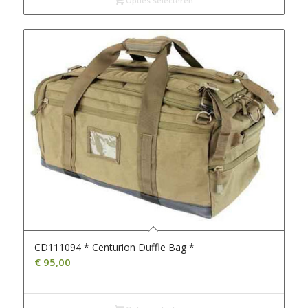
€ 199,50.
Opties selecteren
€ 150,00.
CD111094 * Centurion Duffle Bag *
€
95,00