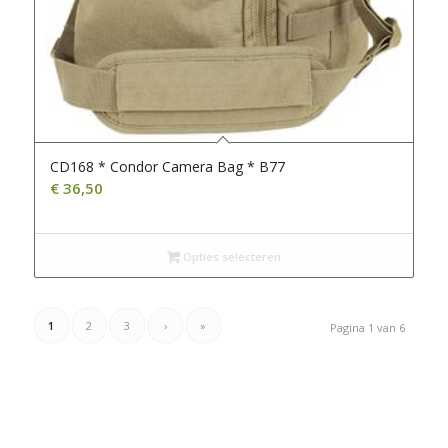
CD168 * Condor Camera Bag * B77
€
36,50
Opties selecteren
1
2
3
›
»
Pagina 1 van 6