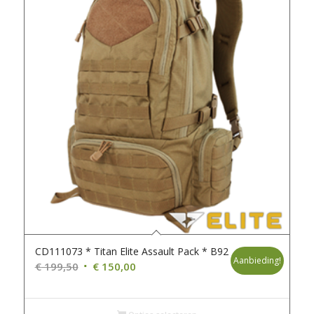
CD111073 * Titan Elite Assault Pack * B92
Aanbieding!
Oorspronkelijke
Huidige
€
199,50
€
150,00
prijs
prijs
was:
is: