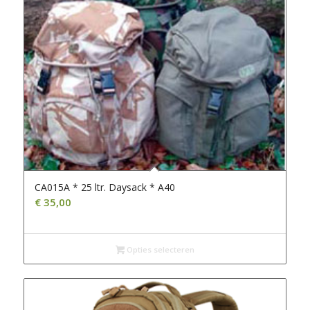
CA015A * 25 ltr. Daysack * A40
€
35,00
Opties selecteren