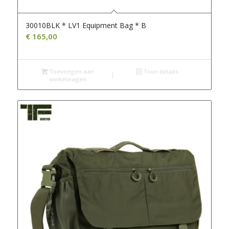
30010BLK * LV1 Equipment Bag * B
€
165,00
Toevoegen aan
Toon details
winkelwagen