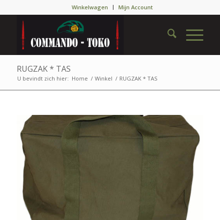
Winkelwagen
Mijn Account
RUGZAK * TAS
U bevindt zich hier:
Home
/
Winkel
/
RUGZAK * TAS