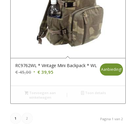
RC9762WL * Vintage Mini Backpack * WL
Aanbieding!
Oorspronkelijke
Huidige
€
45,00
€
39,95
prijs
prijs
was:
is:
Toevoegen aan
€ 45,00.
€ 39,95.
Toon details
winkelwagen
1
2
Pagina 1 van 2