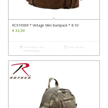
RC9743BR * Vintage Mini Backpack * B 93
€
32,50
Toevoegen aan
Toon details
winkelwagen