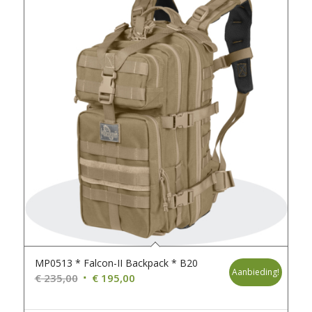
MP0513 * Falcon-II Backpack * B20
Aanbieding!
Oorspronkelijke
Huidige
€
235,00
€
195,00
prijs
prijs
was:
is: