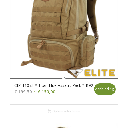
CD111073 * Titan Elite Assault Pack * B92
Aanbieding!
Oorspronkelijke
Huidige
€
199,50
€
150,00
prijs
prijs
was:
is:
€ 199,50.
Opties selecteren
€ 150,00.