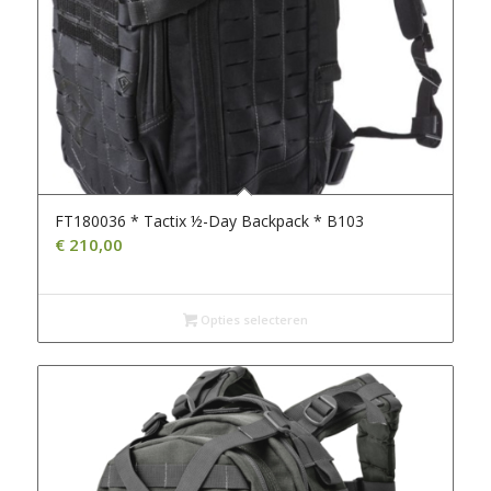
FT180036 * Tactix ½-Day Backpack * B103
€
210,00
Opties selecteren