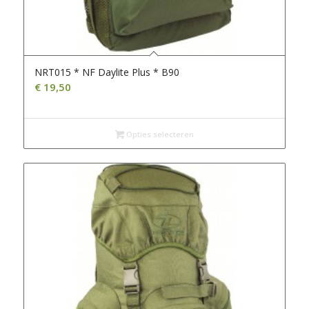
NRT015 * NF Daylite Plus * B90
€
19,50
Opties selecteren