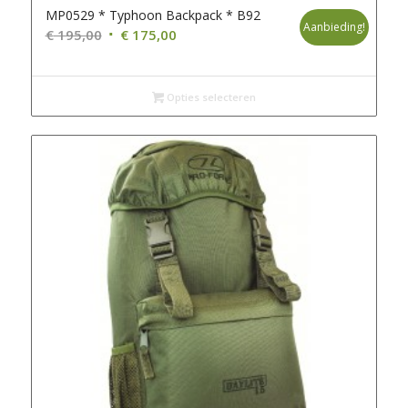
MP0529 * Typhoon Backpack * B92
Aanbieding!
Oorspronkelijke
Huidige
€
195,00
€
175,00
prijs
prijs
was:
is:
€ 195,00.
Opties selecteren
€ 175,00.