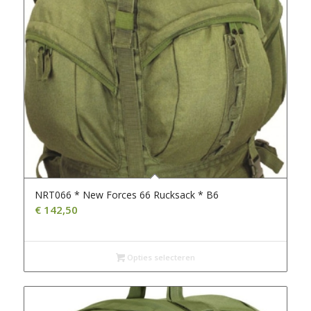
NRT066 * New Forces 66 Rucksack * B6
€
142,50
Opties selecteren