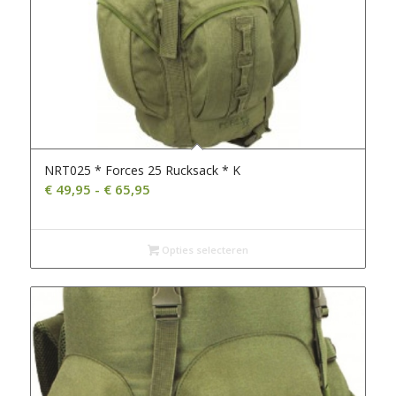
NRT025 * Forces 25 Rucksack * K
Prijsklasse:
€
49,95
-
€
65,95
€ 49,95
tot
€ 65,95
Opties selecteren