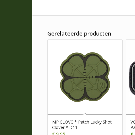
Gerelateerde producten
MP.CLOVC * Patch Lucky Shot
V
Clover * D11
Pa
€
9,95
€