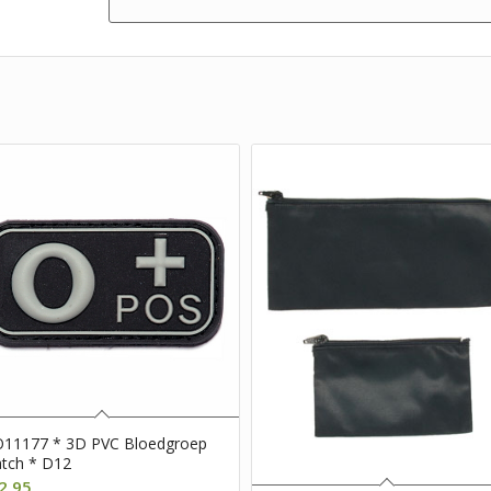
O11177 * 3D PVC Bloedgroep
tch * D12
2,95