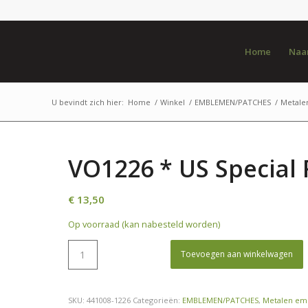
Home
Naar
U bevindt zich hier:
Home
/
Winkel
/
EMBLEMEN/PATCHES
/
Metal
VO1226 * US Special 
€
13,50
Op voorraad (kan nabesteld worden)
Toevoegen aan winkelwagen
SKU:
441008-1226
Categorieën:
EMBLEMEN/PATCHES
,
Metalen e