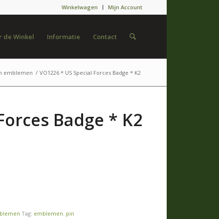
Winkelwagen
Mijn Account
 de Winkel
Informatie
Contact
en emblemen
/
VO1226 * US Special Forces Badge * K2
Forces Badge * K2
mblemen
Tag:
emblemen. pin