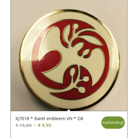
KJ7018 * Baret embleem VN * D8
Aanbieding!
Oorspronkelijke
Huidige
€
15,00
€
9,95
prijs
prijs