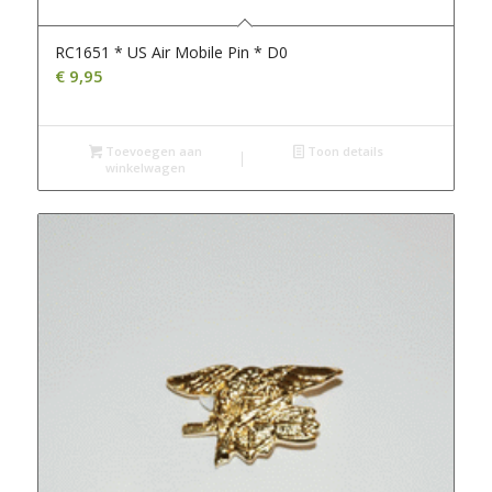
RC1651 * US Air Mobile Pin * D0
€
9,95
Toevoegen aan
Toon details
winkelwagen