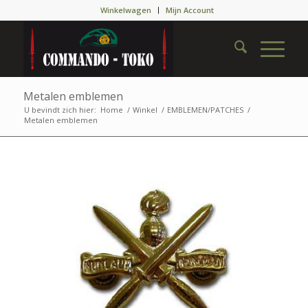
Winkelwagen
Mijn Account
Metalen emblemen
U bevindt zich hier:
Home
/
Winkel
/
EMBLEMEN/PATCHES
/
Metalen emblemen