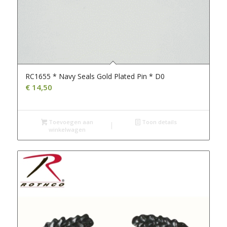
RC1655 * Navy Seals Gold Plated Pin * D0
€
14,50
Toevoegen aan
Toon details
winkelwagen