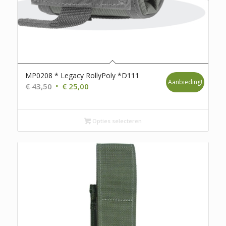
MP0208 * Legacy RollyPoly *D111
Aanbieding!
Oorspronkelijke
Huidige
€
43,50
€
25,00
prijs
prijs
was:
is:
€ 43,50.
€ 25,00.
Opties selecteren