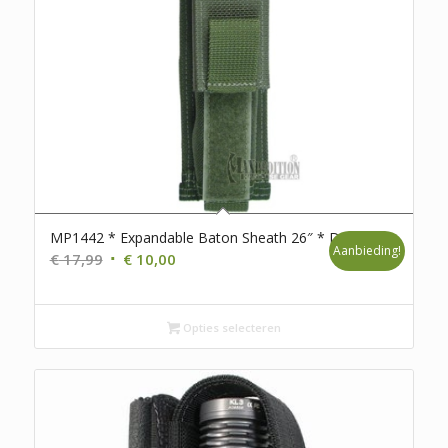
MP1442 * Expandable Baton Sheath 26″ * D111
Aanbieding!
Oorspronkelijke
Huidige
€
17,99
€
10,00
prijs
prijs
was:
is:
€ 17,99.
€ 10,00.
Opties selecteren