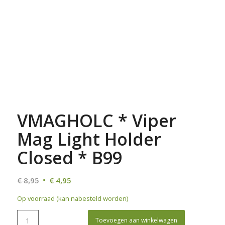
VMAGHOLC * Viper
Mag Light Holder
Closed * B99
Oorspronkelijke
Huidige
€
8,95
€
4,95
prijs
prijs
Op voorraad (kan nabesteld worden)
was:
is:
€ 8,95.
€ 4,95.
Toevoegen aan winkelwagen