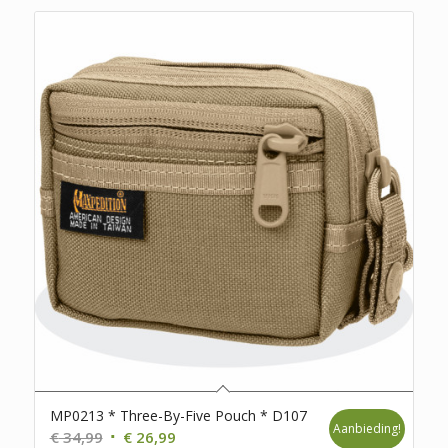
MP0213 * Three-By-Five Pouch * D107
Aanbieding!
Oorspronkelijke
Huidige
€
34,99
€
26,99