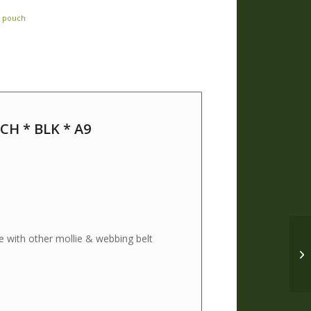
* pouch
H * BLK * A9
 with other mollie & webbing belt