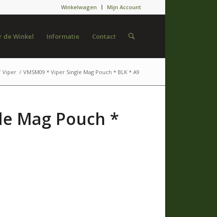
Winkelwagen
Mijn Account
 de Winkel
Informatie
Contact
/
Viper
/
VMSM09 * Viper Single Mag Pouch * BLK * A9
le Mag Pouch *