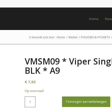
Home
Naar
U bevindt zich hier:
Home
/
Winkel
/
POUCHES & POCKETS
VMSM09 * Viper Sing
BLK * A9
€
7,95
Op voorraad
Toevoegen aan winkelwagen