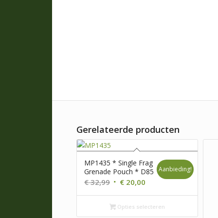
Gerelateerde producten
MP1435 * Single Frag
Aanbieding!
Grenade Pouch * D85
Oorspronkelijke
Huidige
€
32,99
€
20,00
prijs
prijs
was:
is:
Opties selecteren
€ 32,99.
€ 20,00.