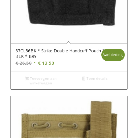
37CL56BK * Strike Double Handcuff Pouch *
Aanbieding!
BLK * B99
Oorspronkelijke
Huidige
€
26,50
€
13,50
prijs
prijs
was:
is:
Toevoegen aan
Toon details
winkelwagen
€ 26,50.
€ 13,50.