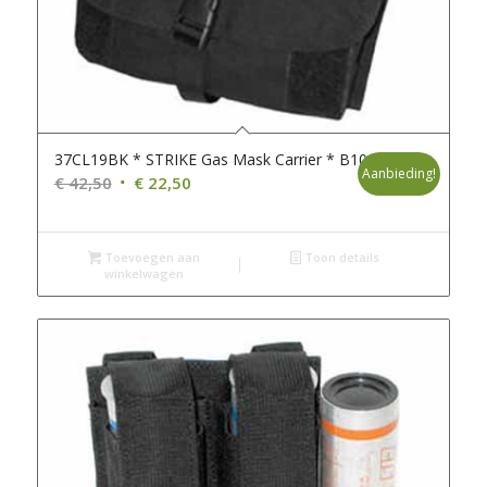
37CL19BK * STRIKE Gas Mask Carrier * B100
Aanbieding!
Oorspronkelijke
Huidige
€
42,50
€
22,50
prijs
prijs
was:
is:
Toevoegen aan
€ 42,50.
€ 22,50.
Toon details
winkelwagen