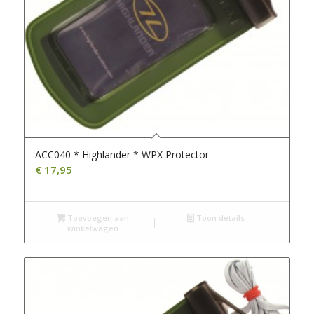
ACC040 * Highlander * WPX Protector
€
17,95
Toevoegen aan
Toon details
winkelwagen