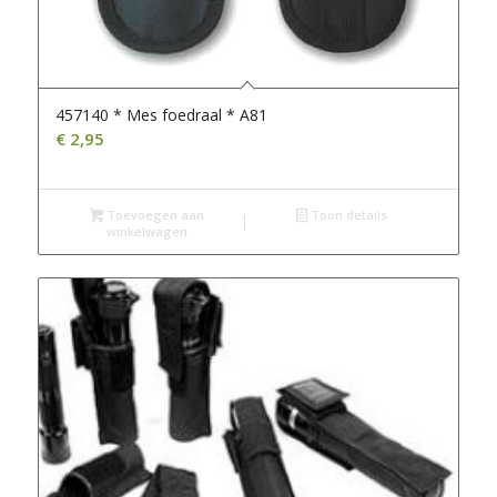
457140 * Mes foedraal * A81
€
2,95
Toevoegen aan
Toon details
winkelwagen