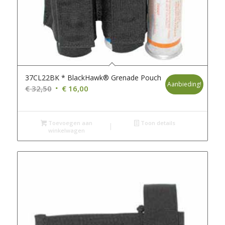
37CL22BK * BlackHawk® Grenade Pouch
Aanbieding!
Oorspronkelijke
Huidige
€
32,50
€
16,00
prijs
prijs
was:
is:
Toevoegen aan
€ 32,50.
€ 16,00.
Toon details
winkelwagen