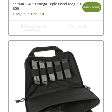
56PMK3BK * Omega Triple Pistol Mag. * BLK *
Aanbieding!
B50
Oorspronkelijke
Huidige
€
69,95
€
59,50
prijs
prijs
was:
is:
Toevoegen aan
Toon details
winkelwagen
€ 69,95.
€ 59,50.