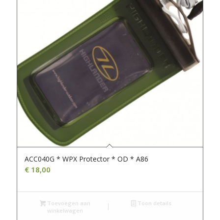
ACC040G * WPX Protector * OD * A86
€
18,00
Toevoegen aan
Toon details
winkelwagen