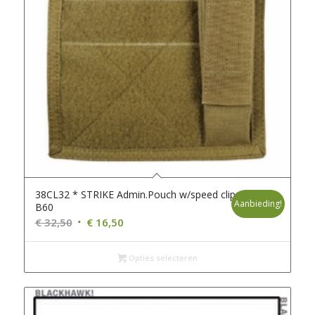
38CL32 * STRIKE Admin.Pouch w/speed clips *
Aanbieding!
B60
Oorspronkelijke
Huidige
€
32,50
€
16,50
prijs
prijs
was:
is:
Opties selecteren
€ 32,50.
€ 16,50.