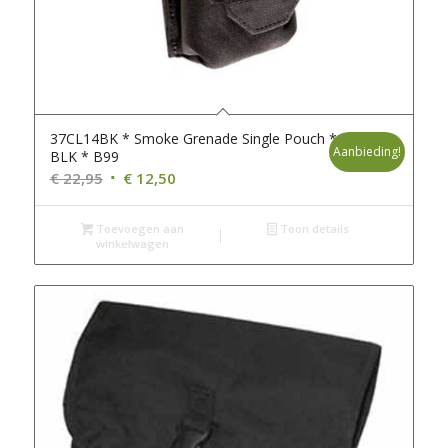
37CL14BK * Smoke Grenade Single Pouch *
Aanbieding!
BLK * B99
Oorspronkelijke
Huidige
€
22,95
€
12,50
prijs
prijs
was:
is:
Toevoegen aan
Toon details
winkelwagen
€ 22,95.
€ 12,50.