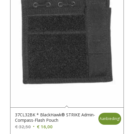
37CL32BK * BlackHawk® STRIKE Admin-
Aanbieding!
Compass-Flash Pouch
Oorspronkelijke
Huidige
€
32,50
€
16,00
prijs
prijs