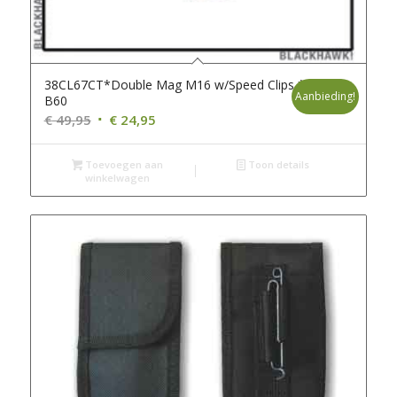
38CL67CT*Double Mag M16 w/Speed Clips *
Aanbieding!
B60
Oorspronkelijke
Huidige
€
49,95
€
24,95
prijs
prijs
was:
is:
Toevoegen aan
Toon details
winkelwagen
€ 49,95.
€ 24,95.