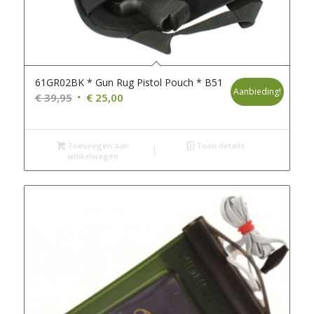
61GR02BK * Gun Rug Pistol Pouch * B51
Aanbieding!
Oorspronkelijke
Huidige
€
39,95
€
25,00
prijs
prijs
was:
is:
Toevoegen aan
€ 39,95.
€ 25,00.
Toon details
winkelwagen