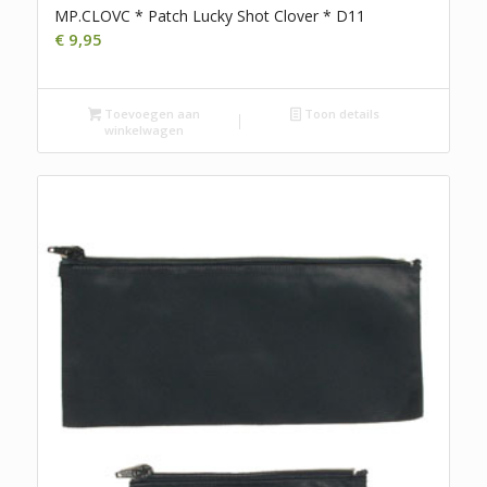
MP.CLOVC * Patch Lucky Shot Clover * D11
€
9,95
Toevoegen aan
Toon details
winkelwagen