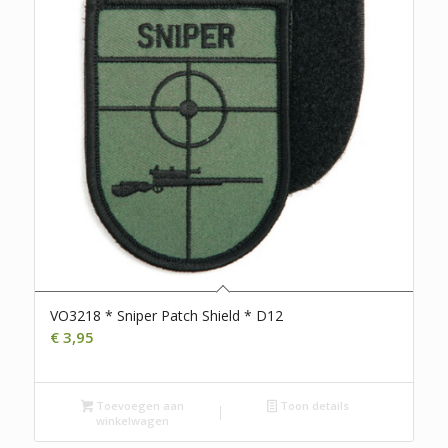
VO3218 * Sniper Patch Shield * D12
€
3,95
Toevoegen aan
Toon details
winkelwagen