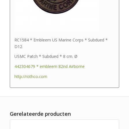
RC1584 * Embleem US Marine Corps * Subdued *
D12
USMC Patch * Subdued * 8 cm. Ø
442304679 * embleem 82nd Airborne
http://rothco.com
Gerelateerde producten