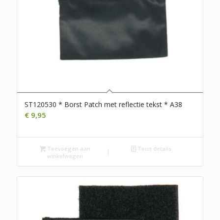
ST120530 * Borst Patch met reflectie tekst * A38
€
9,95
Toevoegen aan
Toon details
winkelwagen