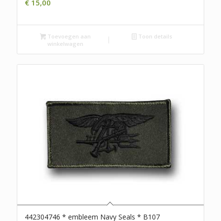
€
15,00
Toevoegen aan
Toon details
winkelwagen
442304746 * embleem Navy Seals * B107