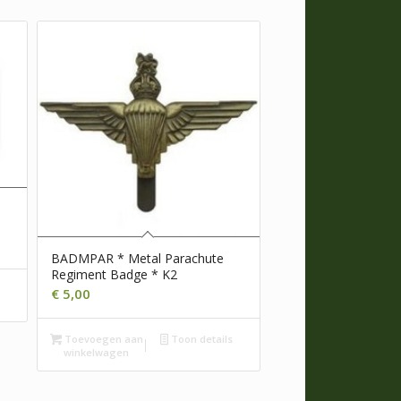
BADMPAR * Metal Parachute
Regiment Badge * K2
s
€
5,00
Toevoegen aan
Toon details
winkelwagen