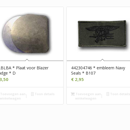
BLBA * Plaat voor Blazer
442304746 * embleem Navy
adge * D
Seals * B107
3,50
€
2,95
Toevoegen aan
Toon details
Toevoegen aan
Toon detail
winkelwagen
winkelwagen