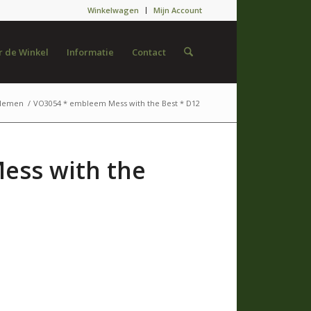
Winkelwagen
Mijn Account
 de Winkel
Informatie
Contact
blemen
/
VO3054 * embleem Mess with the Best * D12
ess with the