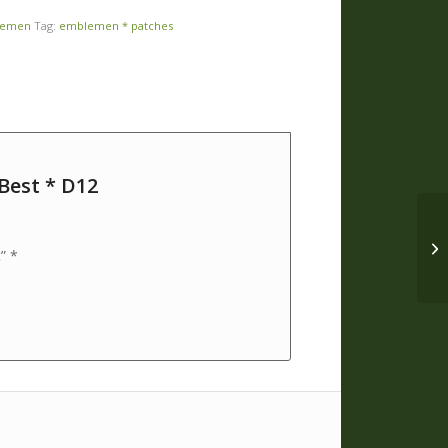
lemen
Tag:
emblemen * patches
Best * D12
” *