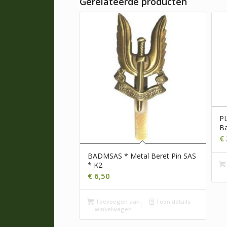
Gerelateerde producten
PL
B
€
BADMSAS * Metal Beret Pin SAS
* K2
€
6,50
Toevoegen aan
Toon details
winkelwagen