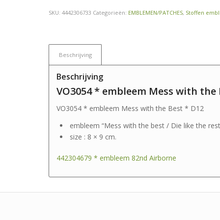
SKU:
4442306733
Categorieën:
EMBLEMEN/PATCHES
,
Stoffen emb
Beschrijving
Beschrijving
VO3054 * embleem Mess with the 
VO3054 * embleem Mess with the Best * D12
embleem “Mess with the best / Die like the rest
size : 8 × 9 cm.
442304679 * embleem 82nd Airborne