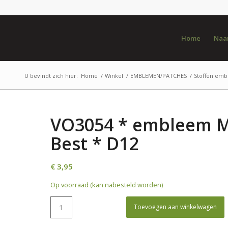
Home
Naar
U bevindt zich hier:
Home
/
Winkel
/
EMBLEMEN/PATCHES
/
Stoffen em
VO3054 * embleem M
Best * D12
€
3,95
Op voorraad (kan nabesteld worden)
Toevoegen aan winkelwagen