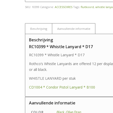
SKU:
10399
Categorie:
ACCESSOIRES
Tags:
fluitkoord
,
whistle lany
Beschrijving
Aanvullende informatie
Beschrijving
RC10399 * Whistle Lanyard * D17
RC10399 * Whistle Lanyard * D17
Rothco’s Whistle Lanyards are offered 12 per display
or all black.
WHISTLE LANYARD per stuk
CD1004 * Condor Pistol Lanyard * B100
Aanvullende informatie
COLOR
Black
,
Olive Drap