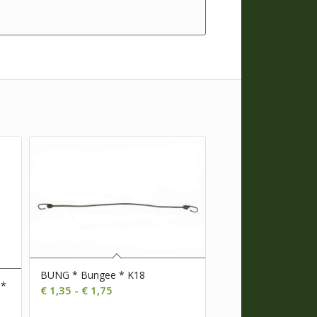
BUNG * Bungee * K18
 *
Prijsklasse:
€
1,35
-
€
1,75
€ 1,35