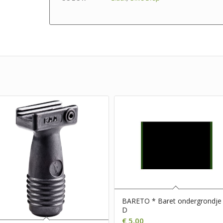
BARETO * Baret ondergrondje
D
€
5,00