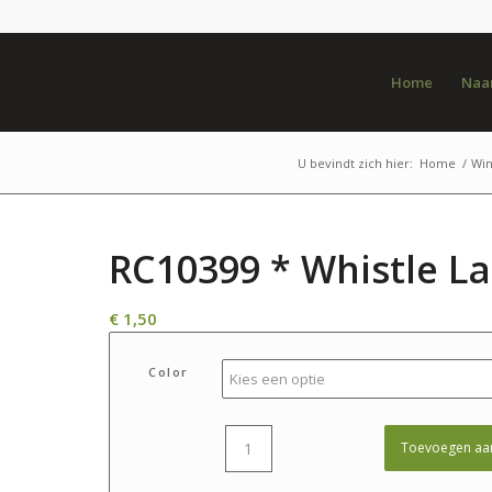
Home
Naar
U bevindt zich hier:
Home
/
Win
RC10399 * Whistle L
€
1,50
Color
Toevoegen aa