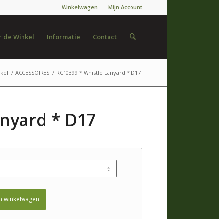
Winkelwagen
Mijn Account
 de Winkel
Informatie
Contact
kel
/
ACCESSOIRES
/
RC10399 * Whistle Lanyard * D17
anyard * D17
n winkelwagen