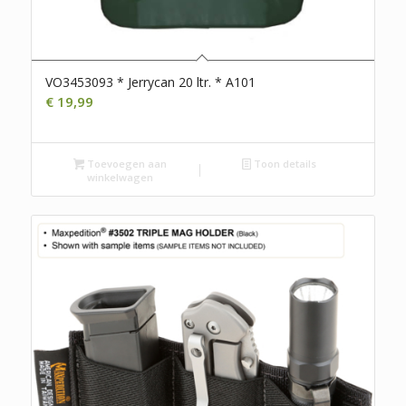
VO3453093 * Jerrycan 20 ltr. * A101
€
19,99
Toevoegen aan
Toon details
winkelwagen