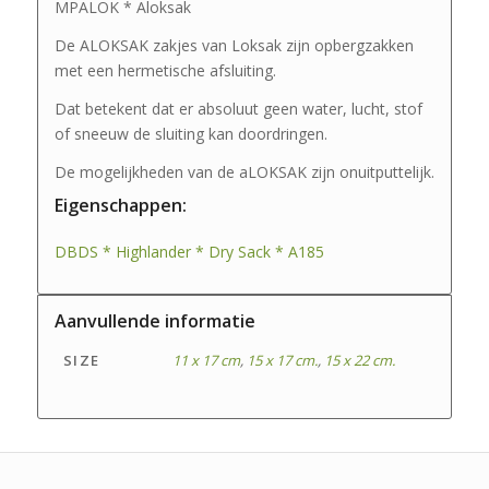
MPALOK * Aloksak
De ALOKSAK zakjes van Loksak zijn opbergzakken
met een hermetische afsluiting.
Dat betekent dat er absoluut geen water, lucht, stof
of sneeuw de sluiting kan doordringen.
De mogelijkheden van de aLOKSAK zijn onuitputtelijk.
Eigenschappen:
DBDS * Highlander * Dry Sack * A185
Aanvullende informatie
SIZE
11 x 17 cm
,
15 x 17 cm.
,
15 x 22 cm.