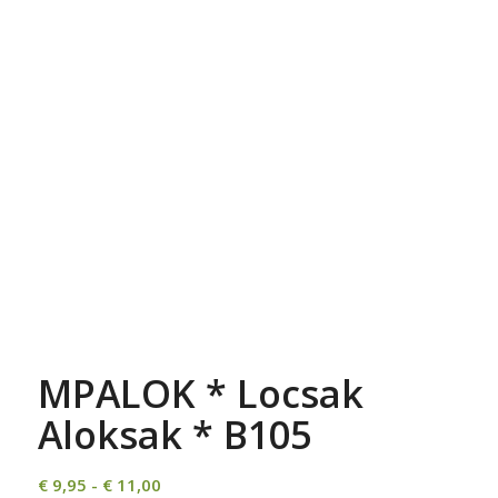
MPALOK * Locsak
Aloksak * B105
Prijsklasse:
€
9,95
-
€
11,00