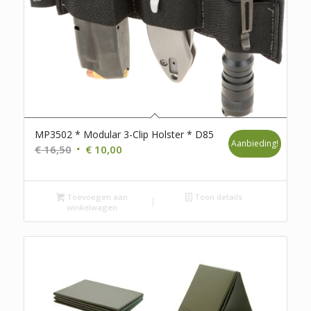
MP3502 * Modular 3-Clip Holster * D85
Aanbieding!
Oorspronkelijke
Huidige
€
16,50
€
10,00
prijs
prijs
was:
is:
Toevoegen aan
€ 16,50.
€ 10,00.
Toon details
winkelwagen