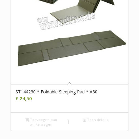
ST144230 * Foldable Sleeping Pad * A30
€
24,50
Toevoegen aan
Toon details
winkelwagen