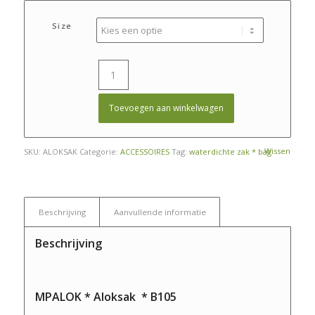
€ 9,95
tot
Size
€ 11,00
Toevoegen aan winkelwagen
Wissen
SKU:
ALOKSAK
Categorie:
ACCESSOIRES
Tag:
waterdichte zak * bag
Beschrijving
Aanvullende informatie
Beschrijving
MPALOK * Aloksak * B105