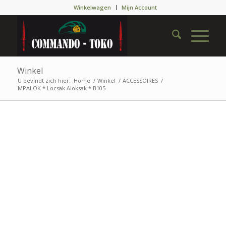
Winkelwagen
Mijn Account
Winkel
U bevindt zich hier:
Home
/
Winkel
/
ACCESSOIRES
/
MPALOK * Locsak Aloksak * B105