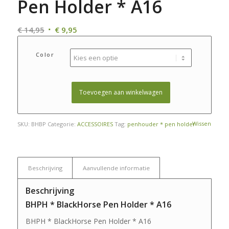
Pen Holder * A16
Oorspronkelijke
Huidige
€
14,95
€
9,95
prijs
prijs
was:
is:
Color
€ 14,95.
€ 9,95.
Toevoegen aan winkelwagen
Wissen
SKU:
BHBP
Categorie:
ACCESSOIRES
Tag:
penhouder * pen holder
Beschrijving
Aanvullende informatie
Beschrijving
BHPH * BlackHorse Pen Holder * A16
BHPH * BlackHorse Pen Holder * A16