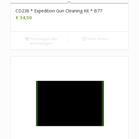
CD236 * Expedition Gun Cleaning Kit * B77
€
34,50
Toevoegen aan
Toon details
winkelwagen