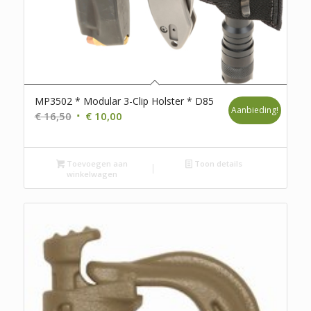
MP3502 * Modular 3-Clip Holster * D85
Aanbieding!
Oorspronkelijke
Huidige
€
16,50
€
10,00
prijs
prijs
was:
is:
Toevoegen aan
€ 16,50.
€ 10,00.
Toon details
winkelwagen