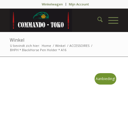
Winkelwagen
Mijn Account
Winkel
U bevindt zich hier:
Home
/
Winkel
/
ACCESSOIRES
/
BHPH * BlackHorse Pen Holder * A16
Aanbieding!