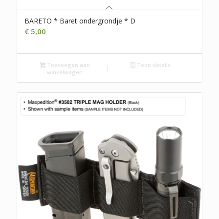
BARETO * Baret ondergrondje * D
€
5,00
Toevoegen aan
Toon details
winkelwagen