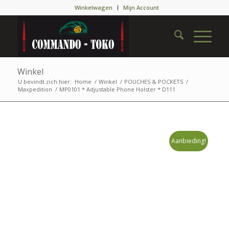
Winkelwagen
Mijn Account
Winkel
U bevindt zich hier:
Home
/
Winkel
/
POUCHES & POCKETS
/
Maxpedition
/
MP0101 * Adjustable Phone Holster * D111
Aanbieding!