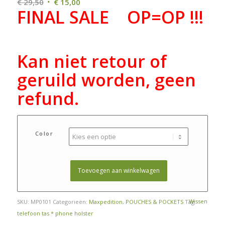
Oorspronkelijke
Huidige
€
29,50
€
15,00
FINAL SALE OP=OP !!!
prijs
prijs
was:
is:
€ 29,50.
€ 15,00.
Kan niet retour of
geruild worden, geen
refund.
Color
Toevoegen aan winkelwagen
Wissen
SKU:
MP0101
Categorieën:
Maxpedition
,
POUCHES & POCKETS
Tag:
telefoon tas * phone holster