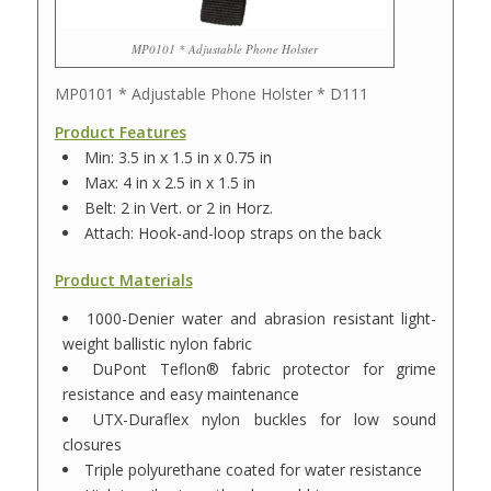
MP0101 * Adjustable Phone Holster
MP0101 * Adjustable Phone Holster * D111
Product Features
Min: 3.5 in x 1.5 in x 0.75 in
Max: 4 in x 2.5 in x 1.5 in
Belt: 2 in Vert. or 2 in Horz.
Attach: Hook-and-loop straps on the back
Product Materials
1000-Denier water and abrasion resistant light-
weight ballistic nylon fabric
DuPont Teflon® fabric protector for grime
resistance and easy maintenance
UTX-Duraflex nylon buckles for low sound
closures
Triple polyurethane coated for water resistance