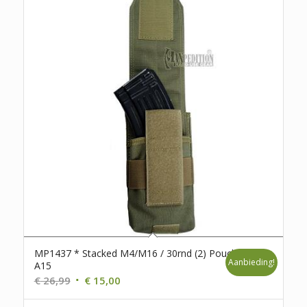
MP1437 * Stacked M4/M16 / 30rnd (2) Pouch *
Aanbieding!
A15
Oorspronkelijke
Huidige
€
26,99
€
15,00
prijs
prijs