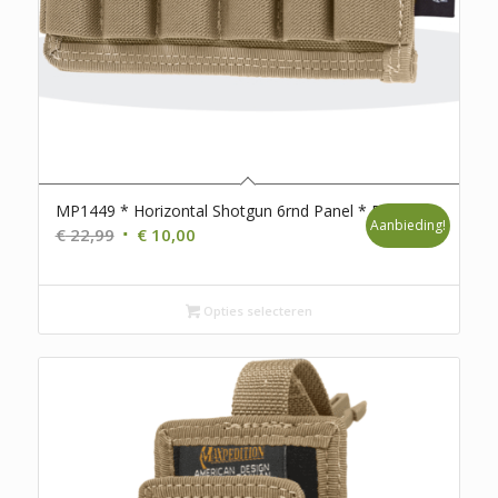
MP1449 * Horizontal Shotgun 6rnd Panel * D98
Aanbieding!
Oorspronkelijke
Huidige
€
22,99
€
10,00
prijs
prijs
was:
is:
€ 22,99.
€ 10,00.
Opties selecteren