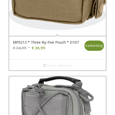
MP0213 * Three-By-Five Pouch * D107
Aanbieding!
Oorspronkelijke
Huidige
€
34,99
€
26,99
prijs
prijs
was:
is:
€ 34,99.
€ 26,99.
Opties selecteren