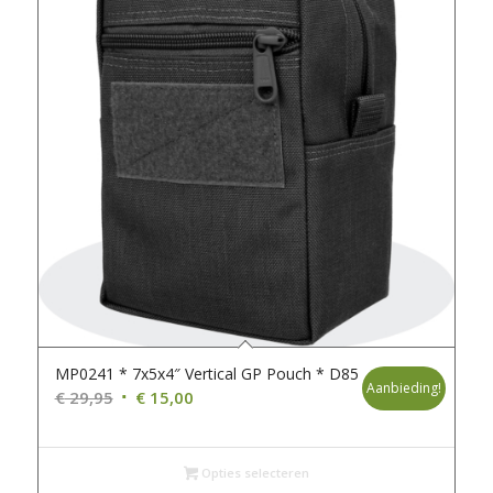
MP0241 * 7x5x4″ Vertical GP Pouch * D85
Aanbieding!
Oorspronkelijke
Huidige
€
29,95
€
15,00
prijs
prijs
was:
is:
€ 29,95.
€ 15,00.
Opties selecteren