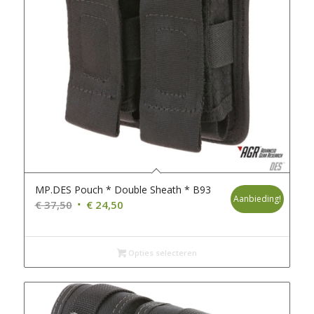
MP.DES Pouch * Double Sheath * B93
Aanbieding!
Oorspronkelijke
Huidige
€
37,50
€
24,50
prijs
prijs
was:
is:
€ 37,50.
€ 24,50.
Opties selecteren