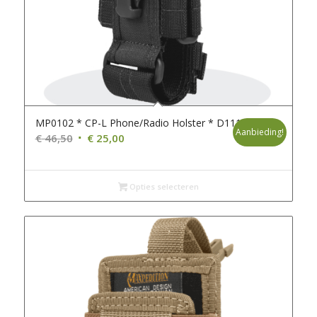
MP0102 * CP-L Phone/Radio Holster * D111
Aanbieding!
Oorspronkelijke
Huidige
€
46,50
€
25,00
prijs
prijs
was:
is:
€ 46,50.
€ 25,00.
Opties selecteren