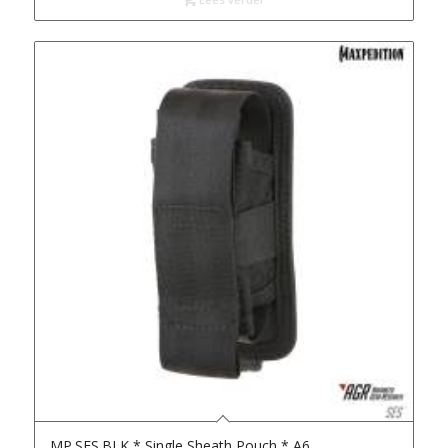
MP.SES.BLK * Single Sheath Pouch * A6