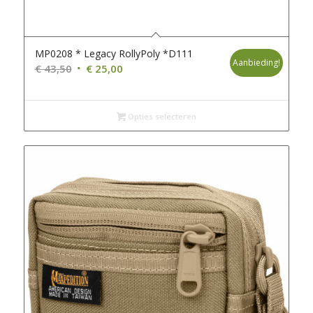
MP0208 * Legacy RollyPoly *D111
Aanbieding!
Oorspronkelijke
Huidige
€
43,50
€
25,00
prijs
prijs
was:
is:
€ 43,50.
€ 25,00.
Opties selecteren