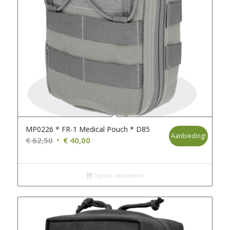
MP0226 * FR-1 Medical Pouch * D85
Aanbieding!
Oorspronkelijke
Huidige
€
62,50
€
40,00
prijs
prijs
was:
is:
€ 62,50.
€ 40,00.
Opties selecteren