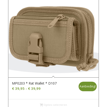
MP0203 * Rat Wallet * D107
Aanbieding!
Prijsklasse:
€
39,95
-
€
39,99
€ 39,95
tot
€ 39,99
Opties selecteren