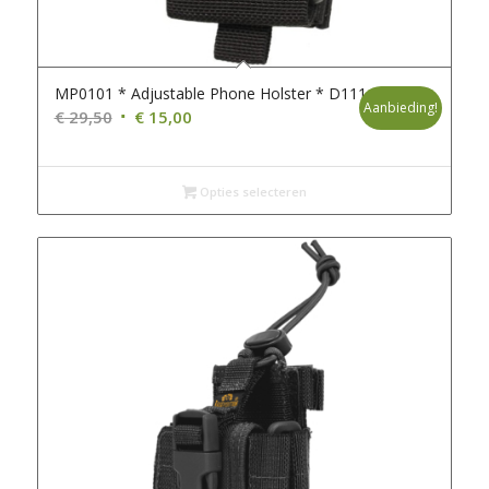
MP0101 * Adjustable Phone Holster * D111
Aanbieding!
Oorspronkelijke
Huidige
€
29,50
€
15,00
prijs
prijs
was:
is:
€ 29,50.
€ 15,00.
Opties selecteren