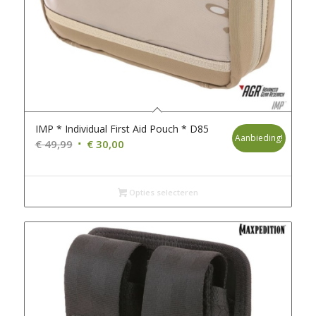
IMP * Individual First Aid Pouch * D85
Aanbieding!
Oorspronkelijke
Huidige
€
49,99
€
30,00
prijs
prijs
was:
is:
€ 49,99.
€ 30,00.
Opties selecteren