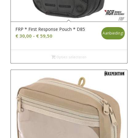
FRP * First Response Pouch * D85
Aanbieding!
Prijsklasse:
€
30,00
-
€
59,50
€ 30,00
tot
€ 59,50
Opties selecteren