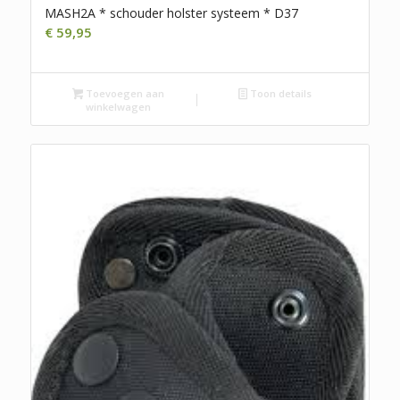
MASH2A * schouder holster systeem * D37
€
59,95
Toevoegen aan
Toon details
winkelwagen