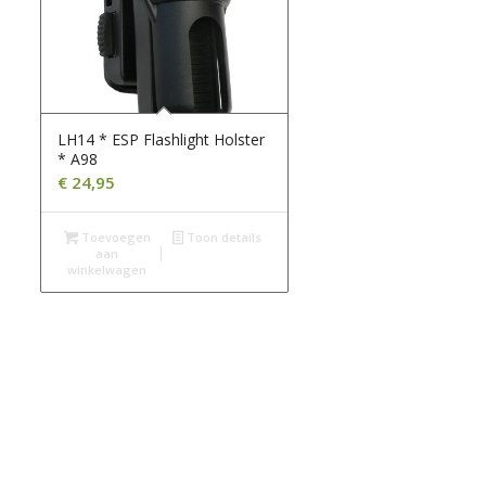
LH14 * ESP Flashlight Holster
* A98
€
24,95
Toevoegen
Toon details
aan
winkelwagen