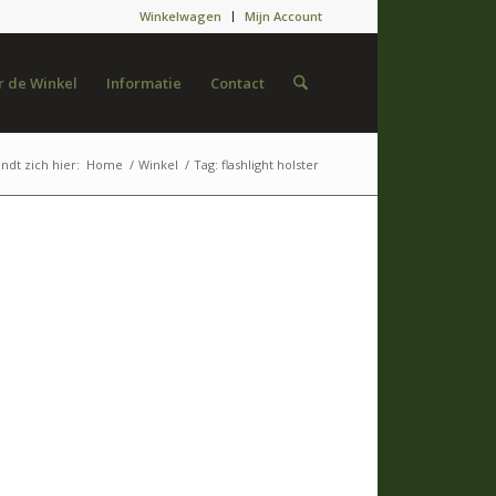
Winkelwagen
Mijn Account
 de Winkel
Informatie
Contact
ndt zich hier:
Home
/
Winkel
/
Tag: flashlight holster