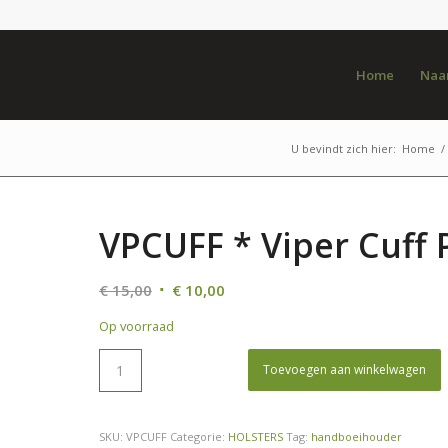
Home
Naar
U bevindt zich hier:
Home
/
VPCUFF * Viper Cuff 
Oorspronkelijke
Huidige
€
15,00
€
10,00
prijs
prijs
Op voorraad
was:
is:
€ 15,00.
€ 10,00.
Toevoegen aan winkelwagen
SKU:
VPCUFF
Categorie:
HOLSTERS
Tag:
handboeihouder