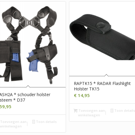
RAPTK15 * RADAR Flashlight
Holster TK15
SH2A * schouder holster
€
14,95
ysteem * D37
59,95
Toevoegen aan
Toon detail
winkelwagen
Toevoegen aan
Toon details
winkelwagen