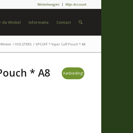
Winkelwagen
Mijn Account
 de Winkel
Informatie
Contact
Winkel
/
HOLSTERS
/
VPCUFF * Viper Cuff Pouch * A8
Pouch * A8
Aanbieding!