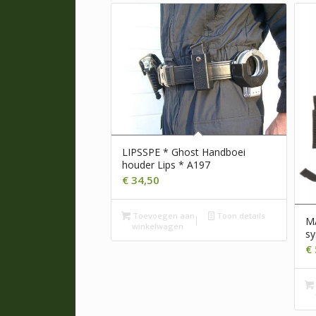
LIPSSPE * Ghost Handboei
houder Lips * A197
€
34,50
Toevoegen aan
Toon details
MA
winkelwagen
s
€