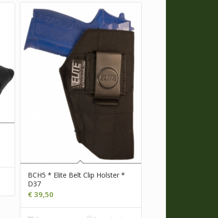
BCH5 * Elite Belt Clip Holster *
s
D37
€
39,50