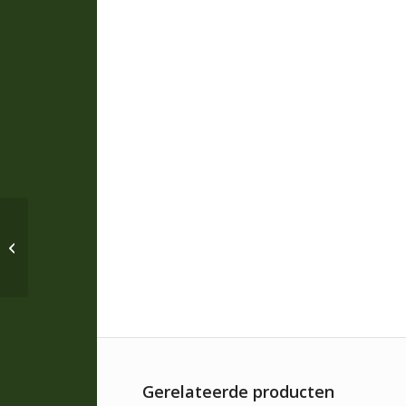
WSEWCAM * Sewing
Kit * K48
Gerelateerde producten