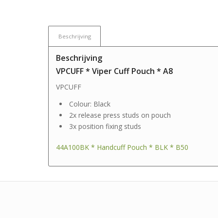
Beschrijving
Beschrijving
VPCUFF * Viper Cuff Pouch * A8
VPCUFF
Colour: Black
2x release press studs on pouch
3x position fixing studs
44A100BK * Handcuff Pouch * BLK * B50