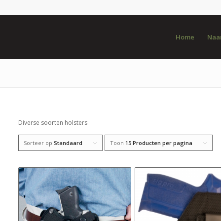
Home
Naar
Diverse soorten holsters
Sorteer op
Standaard
Toon
15 Producten per pagina