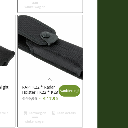
aan
winkelwagen
light
RAPTK22 * Radar
Aanbieding!
Holster TK22 * K28
Oorspronkelijke
Huidige
€
19,95
€
17,95
prijs
prijs
was:
is:
tails
Toevoegen
Toon details
aan
€ 19,95.
€ 17,95.
winkelwagen