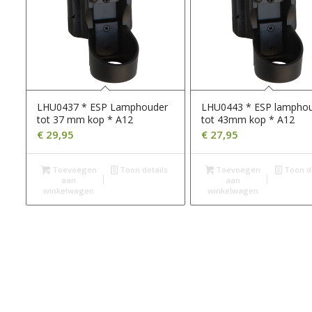
LHU0437 * ESP Lamphouder
LHU0443 * ESP lampho
tot 37 mm kop * A12
tot 43mm kop * A12
€
29,95
€
27,95
Toevoegen
Toon details
Toevoegen
Toon de
aan
aan
winkelwagen
winkelwagen