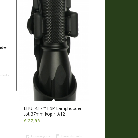
uder
tails
LHU4437 * ESP Lamphouder
tot 37mm kop * A12
€
27,95
Toevoegen
Toon details