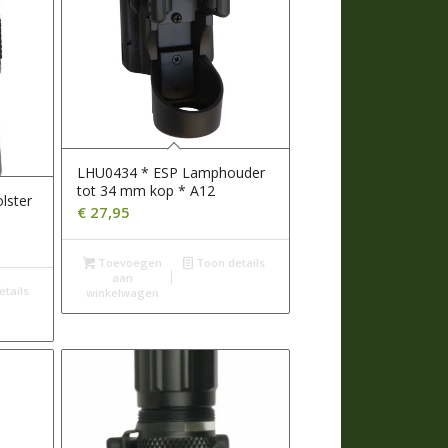
LHU0434 * ESP Lamphouder
tot 34 mm kop * A12
lster
€
27,95
Toevoegen
Toon details
aan
tails
winkelwagen