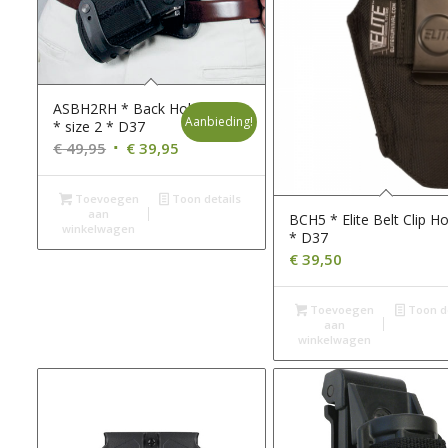
ASBH2RH * Back Holster
Aanbieding!
* size 2 * D37
Oorspronkelijke
Huidige
€
49,95
€
39,95
prijs
prijs
was:
is:
Toevoegen
Toon details
aan
€ 49,95.
€ 39,95.
BCH5 * Elite Belt Clip Ho
winkelwagen
* D37
€
39,50
Toevoegen
Toon de
aan
winkelwagen