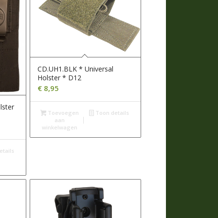
CD.UH1.BLK * Universal
Holster * D12
€
8,95
lster
Toevoegen
Toon details
aan
winkelwagen
tails