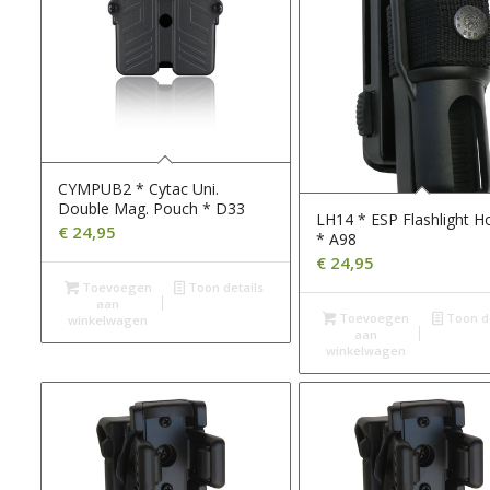
CYMPUB2 * Cytac Uni.
Double Mag. Pouch * D33
LH14 * ESP Flashlight Ho
€
24,95
* A98
€
24,95
Toevoegen
Toon details
aan
Toevoegen
Toon de
winkelwagen
aan
winkelwagen