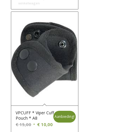
winkelwagen
VPCUFF * Viper Cuff
Aanbieding!
Pouch * A8
Oorspronkelijke
Huidige
€
15,00
€
10,00
prijs
prijs