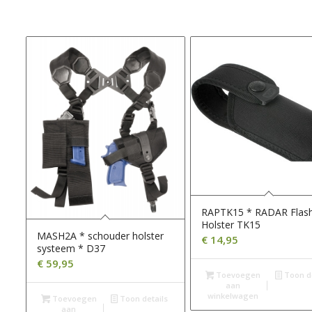
RAPTK15 * RADAR Flash
Holster TK15
MASH2A * schouder holster
€
14,95
systeem * D37
€
59,95
Toevoegen
Toon de
aan
winkelwagen
Toevoegen
Toon details
aan