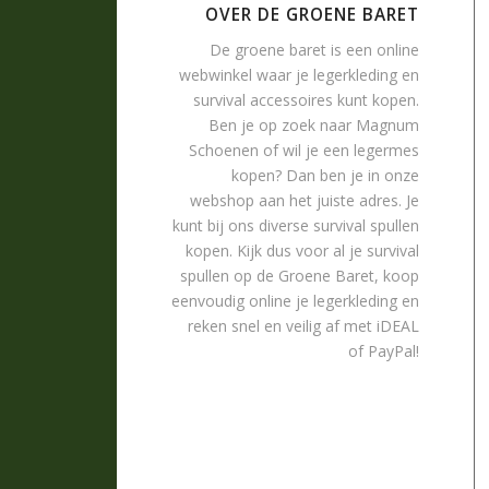
OVER DE GROENE BARET
De groene baret is een online
webwinkel waar je
legerkleding
en
survival accessoires
kunt kopen.
Ben je op zoek naar
Magnum
Schoenen
of wil je een legermes
kopen? Dan ben je in onze
webshop aan het juiste adres. Je
kunt bij ons diverse survival spullen
kopen. Kijk dus voor al je survival
spullen op de Groene Baret, koop
eenvoudig online je legerkleding en
reken snel en veilig af met iDEAL
of PayPal!