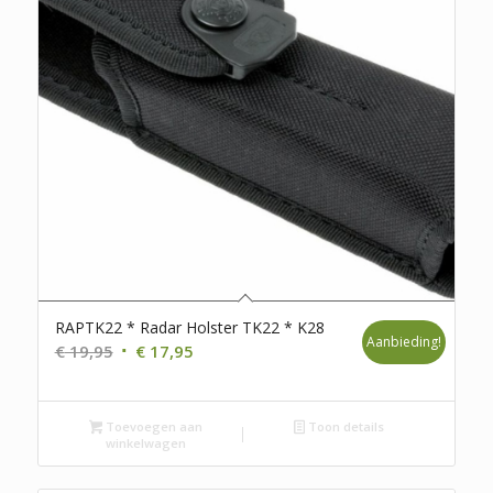
RAPTK22 * Radar Holster TK22 * K28
Aanbieding!
Oorspronkelijke
Huidige
€
19,95
€
17,95
prijs
prijs
was:
is:
Toevoegen aan
€ 19,95.
€ 17,95.
Toon details
winkelwagen