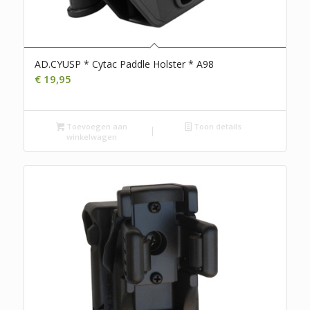
AD.CYUSP * Cytac Paddle Holster * A98
€
19,95
Toevoegen aan
Toon details
winkelwagen