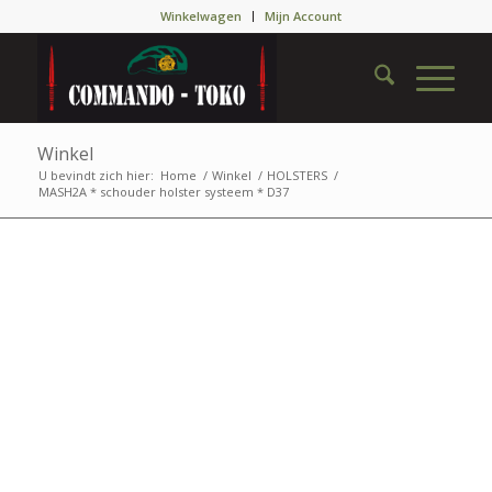
Winkelwagen
Mijn Account
Winkel
U bevindt zich hier:
Home
/
Winkel
/
HOLSTERS
/
MASH2A * schouder holster systeem * D37