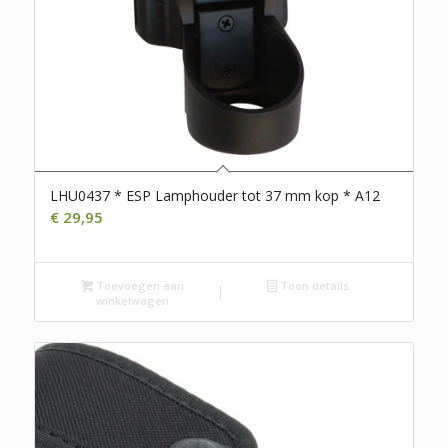
LHU0437 * ESP Lamphouder tot 37 mm kop * A12
€
29,95
Toevoegen aan
Toon details
winkelwagen