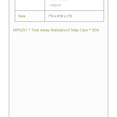
– Import
Size
7″H x 6″W x 2″D
MP0251 * Tear Away Waterproof Map Case * B56