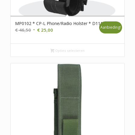
MP0102 * CP-L Phone/Radio Holster * D111
Aanbieding!
Oorspronkelijke
Huidige
€
46,50
€
25,00
prijs
prijs
was:
is:
€ 46,50.
€ 25,00.
Opties selecteren