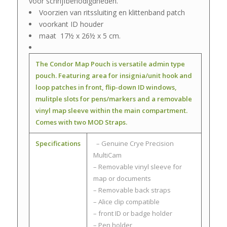
voor schrijfbenodigdheden.
Voorzien van ritssluiting en klittenband patch
voorkant ID houder
maat 17½ x 26½ x 5 cm.
The Condor Map Pouch is versatile admin type
pouch. Featuring area for insignia/unit hook and
loop patches in front, flip-down ID windows,
mulitple slots for pens/markers and a removable
vinyl map sleeve within the main compartment.
Comes with two MOD Straps.
Specifications
– Genuine Crye Precision
MultiCam
– Removable vinyl sleeve for
map or documents
– Removable back straps
– Alice clip compatible
– front ID or badge holder
– Pen holder