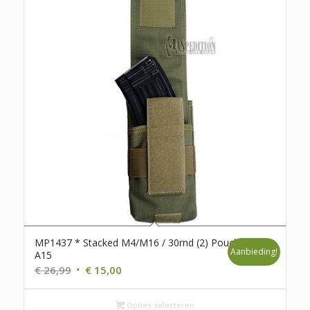
MP1437 * Stacked M4/M16 / 30rnd (2) Pouch *
Aanbieding!
A15
Oorspronkelijke
Huidige
€
26,99
€
15,00
prijs
prijs
was:
is:
Opties selecteren