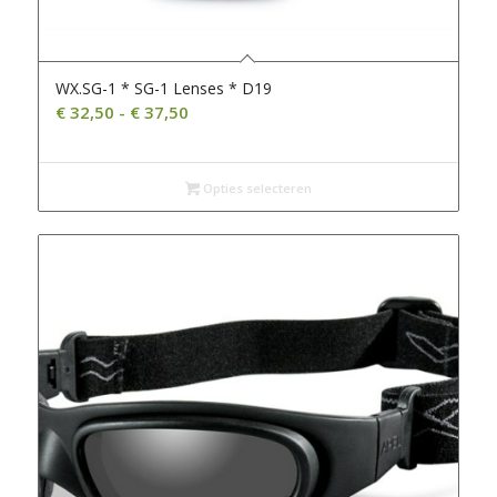
WX.SG-1 * SG-1 Lenses * D19
Prijsklasse:
€
32,50
-
€
37,50
€ 32,50
tot
€ 37,50
Opties selecteren