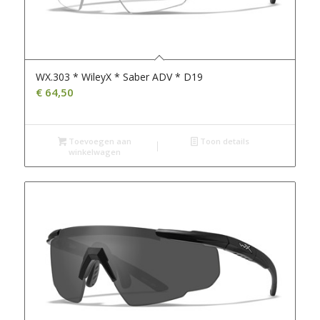
WX.303 * WileyX * Saber ADV * D19
€
64,50
Toevoegen aan
Toon details
winkelwagen