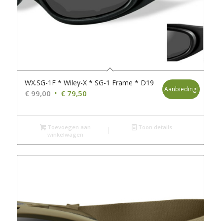
WX.SG-1F * Wiley-X * SG-1 Frame * D19
Aanbieding!
Oorspronkelijke
Huidige
€
99,00
€
79,50
prijs
prijs
was:
is:
Toevoegen aan
€ 99,00.
€ 79,50.
Toon details
winkelwagen