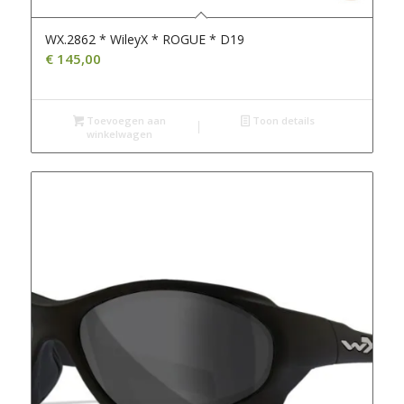
WX.2862 * WileyX * ROGUE * D19
€
145,00
Toevoegen aan
Toon details
winkelwagen