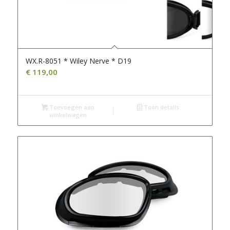
WX.R-8051 * Wiley Nerve * D19
€
119,00
Toevoegen aan
Toon details
winkelwagen