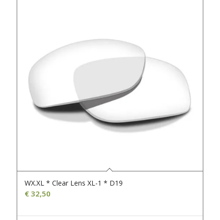
WX.XL * Clear Lens XL-1 * D19
€
32,50