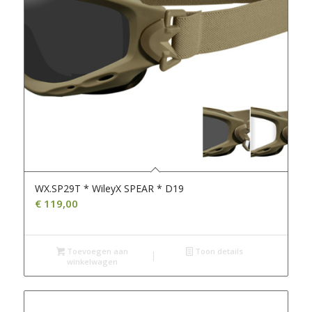
WX.SP29T * WileyX SPEAR * D19
€
119,00
Toevoegen aan
Toon details
winkelwagen