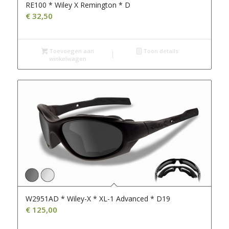
RE100 * Wiley X Remington * D
€
32,50
Toevoegen aan
Toon details
winkelwagen
W2951AD * Wiley-X * XL-1 Advanced * D19
€
125,00