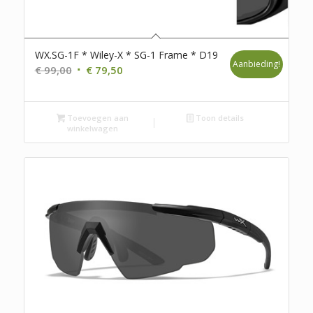
WX.SG-1F * Wiley-X * SG-1 Frame * D19
Aanbieding!
Oorspronkelijke
Huidige
€
99,00
€
79,50
prijs
prijs
was:
is:
Toevoegen aan
€ 99,00.
€ 79,50.
Toon details
winkelwagen