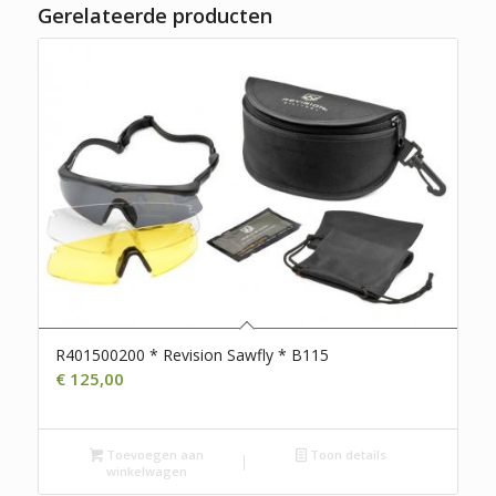
Gerelateerde producten
R401500200 * Revision Sawfly * B115
€
125,00
Toevoegen aan
Toon details
winkelwagen