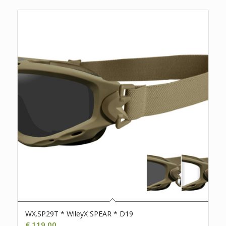
WX.SP29T * WileyX SPEAR * D19
€
119,00