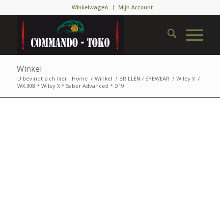
Winkelwagen
Mijn Account
Winkel
U bevindt zich hier:
Home
/
Winkel
/
BRILLEN / EYEWEAR
/
Wiley X
/
WX.308 * Wiley X * Saber Advanced * D19