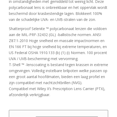
in omstandigheden met gemiddeld tot weinig licht. Deze
polycarbonaat lens is onbreekbaar en het oppervlak wordt
beschermd door krasbestendige lagen. Blokkeert 100%
van de schadelijke UVA- en UVB-stralen van de zon.
Shatterproof Selenite ™ polycarbonaat lenzen die voldoen
aan de MIL-PRF-32432 (GL) -ballistische normen. ANSI
Z87.1-2010 Hoge snelheid en massale impactnormen en
EN 166 FT bij hoge snelheid bij extreme temperaturen, en
US Federal OSHA 1910.133 (b) (1) (i) Normen. 100 procent
UVA / UVB-bescherming met vervorming.
T-Shell ™ -lenscoating is bestand tegen krassen in extreme
omgevingen. Volledig instelbare brilpoten welke passen op
een groot aantal hoofdmaten, bieden een laag profiel en
zijn compatibel met nachtzichtbrillen (NVG).
Compatibel met Wiley X’s Prescription Lens Carrier (PTX),
afzonderlijk verkrijgbaar.