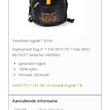
Parachute rugzak * B104
Deployment Bag 6″ * P/N 30/11/70 * Date MFD.
06/1953 * Serial No.14039002
parachute rugtas
100% nylon
formaat: 25x16x40
VO351710 * 101 INC US Assault Rugzak * B
Aanvullende informatie
COLOR
Black
,
Olive Drap