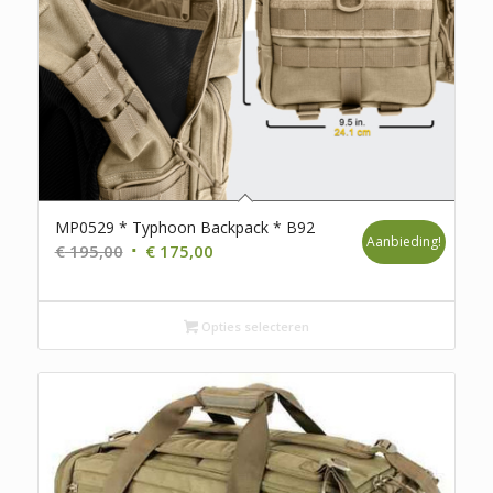
MP0529 * Typhoon Backpack * B92
Aanbieding!
Oorspronkelijke
Huidige
€
195,00
€
175,00
prijs
prijs
was:
is:
€ 195,00.
Opties selecteren
€ 175,00.