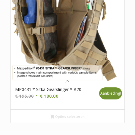
MP0431 * Sitka Gearslinger * B20
Aanbieding!
Oorspronkelijke
Huidige
€
195,00
€
180,00
prijs
prijs
was:
is:
€ 195,00.
Opties selecteren
€ 180,00.