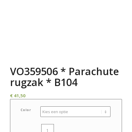
VO359506 * Parachute
rugzak * B104
€
41,50
Color