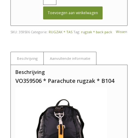
Toevoegen aan winkelwagen
Wissen
SKU:
359506
Categorie:
RUGZAK * TAS
Tag:
rugzak * back pack
Beschrijving
Aanvullende informatie
Beschrijving
VO359506 * Parachute rugzak * B104