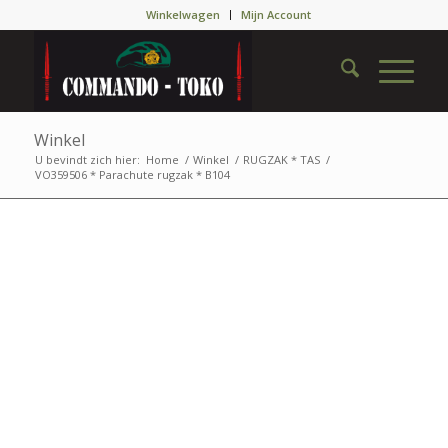
Winkelwagen
Mijn Account
Winkel
U bevindt zich hier:
Home
/
Winkel
/
RUGZAK * TAS
/
VO359506 * Parachute rugzak * B104