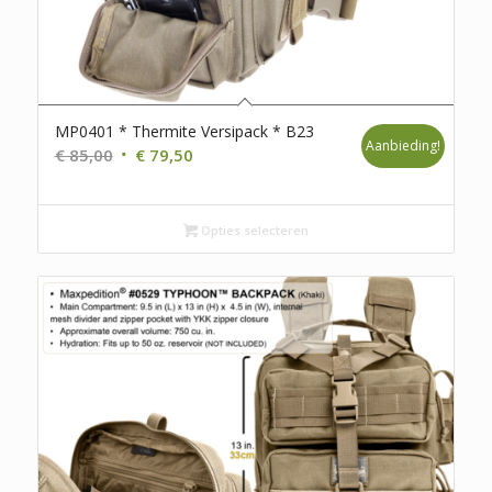
MP0401 * Thermite Versipack * B23
Aanbieding!
Oorspronkelijke
Huidige
€
85,00
€
79,50
prijs
prijs
was:
is:
€ 85,00.
€ 79,50.
Opties selecteren