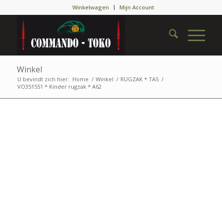
Winkelwagen
Mijn Account
Winkel
U bevindt zich hier:
Home
/
Winkel
/
RUGZAK * TAS
/
VO351551 * Kinder rugzak * A62