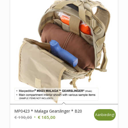
MP0423 * Malaga Gearslinger * B20
Aanbieding!
Oorspronkelijke
Huidige
€
190,00
€
165,00
prijs
prijs