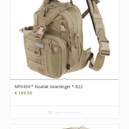
MP0434 * Noatak Gearslinger * B22
€
169,50
Opties selecteren