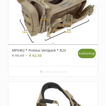
MP0402 * Proteus Versipack * B23
Aanbieding!
Oorspronkelijke
Huidige
€
99,95
€
92,50
prijs
prijs
was:
is:
€ 99,95.
€ 92,50.
Opties selecteren