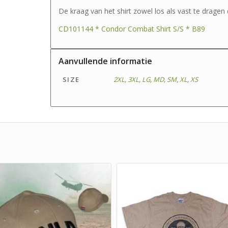
De kraag van het shirt zowel los als vast te drage
CD101144 * Condor Combat Shirt S/S * B89
Aanvullende informatie
SIZE
2XL
,
3XL
,
LG
,
MD
,
SM
,
XL
,
XS