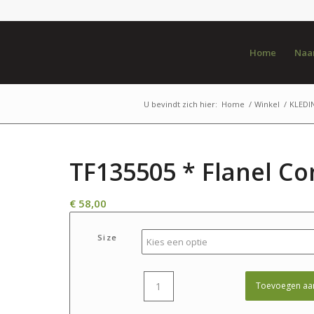
Home
Naar
U bevindt zich hier:
Home
/
Winkel
/
KLEDI
TF135505 * Flanel Con
€
58,00
Size
Toevoegen aa