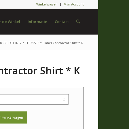
Winkelwagen
Mijn Account
 de Winkel
Informatie
Contact
NG/CLOTHING
/
TF135505 * Flanel Contractor Shirt * K
tractor Shirt * K
n winkelwagen