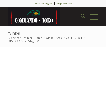
Winkelwagen
Mijn Account
Winkel
U bevindt zich hier:
Home
/
Winkel
/
ACCESSOIRES
/
KCT
/
STVLA * Sticker Vlag * A2