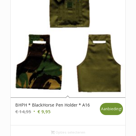
BHPH * BlackHorse Pen Holder * A16
Aanbieding!
Oorspronkelijke
Huidige
€
14,95
€
9,95
prijs
prijs
was:
is:
€ 14,95.
€ 9,95.
Opties selecteren