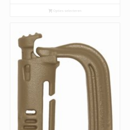
was:
is:
€ 7,45.
€ 6,99.
Opties selecteren