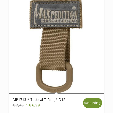
MP1713 * Tactical T-Ring * D12
Aanbieding!
Oorspronkelijke
Huidige
€
7,45
€
6,99
prijs
prijs