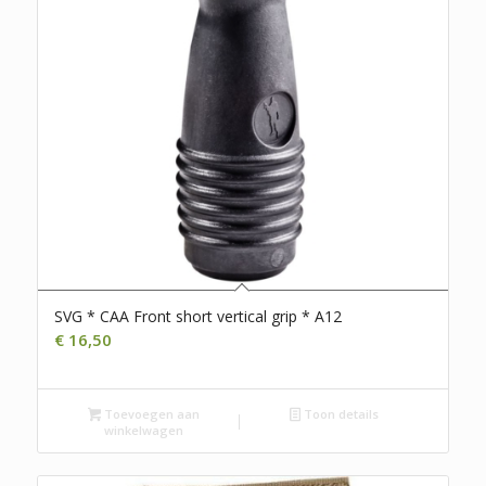
SVG * CAA Front short vertical grip * A12
€
16,50
Toevoegen aan
Toon details
winkelwagen