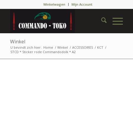
Winkelwagen
Mijn Account
Winkel
U bevindt zich hier:
Home
/
Winkel
/
ACCESSOIRES
/
KCT
/
STCD * Sticker rode Commandodolk * A2