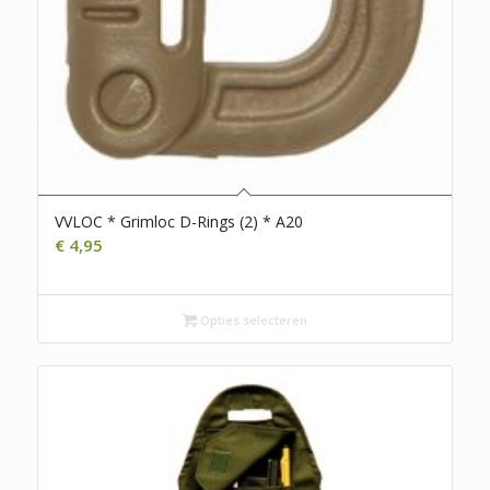
VVLOC * Grimloc D-Rings (2) * A20
€
4,95
Opties selecteren