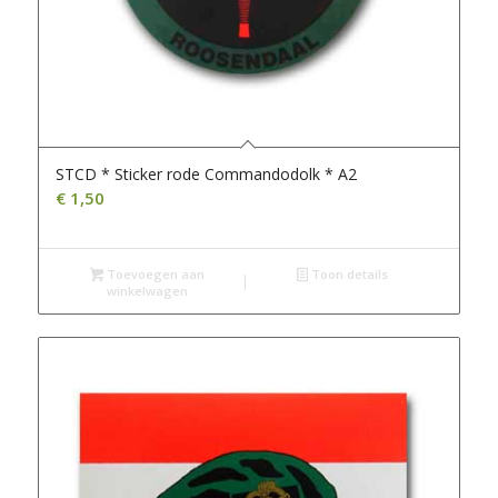
STCD * Sticker rode Commandodolk * A2
€
1,50
Toevoegen aan
Toon details
winkelwagen