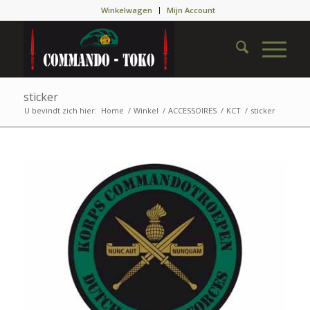
Winkelwagen
Mijn Account
sticker
U bevindt zich hier:
Home
/
Winkel
/
ACCESSOIRES
/
KCT
/
sticker