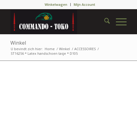
Winkelwagen
Mijn Account
Winkel
U bevindt zich hier:
Home
/
Winkel
/
ACCESSOIRES
/
ST16256 * Latex handschoen tasje * D105