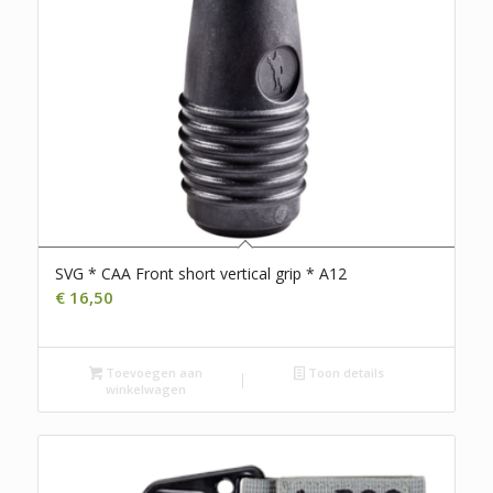
SVG * CAA Front short vertical grip * A12
€
16,50
Toevoegen aan
Toon details
winkelwagen