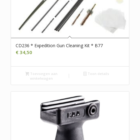
CD236 * Expedition Gun Cleaning Kit * B77
€
34,50
Toevoegen aan
Toon details
winkelwagen