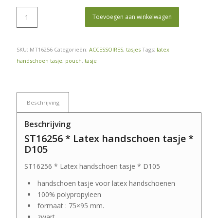
Toevoegen aan winkelwagen
SKU:
MT16256
Categorieën:
ACCESSOIRES
,
tasjes
Tags:
latex
handschoen tasje
,
pouch
,
tasje
Beschrijving
Beschrijving
ST16256 * Latex handschoen tasje *
D105
ST16256 * Latex handschoen tasje * D105
handschoen tasje voor latex handschoenen
100% polypropyleen
formaat : 75×95 mm.
zwart