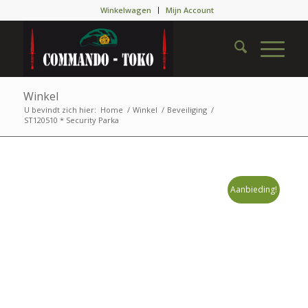
Winkelwagen
Mijn Account
Winkel
U bevindt zich hier:
Home
/
Winkel
/
Beveiliging
/
ST120510 * Security Parka
Aanbieding!