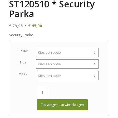
ST120510 * Security
Parka
Oorspronkelijke
Huidige
€
79,95
€
45,00
prijs
prijs
Security Parka
was:
is:
€ 79,95.
€ 45,00.
Color
Size
Merk
Toevoegen aan winkelwagen