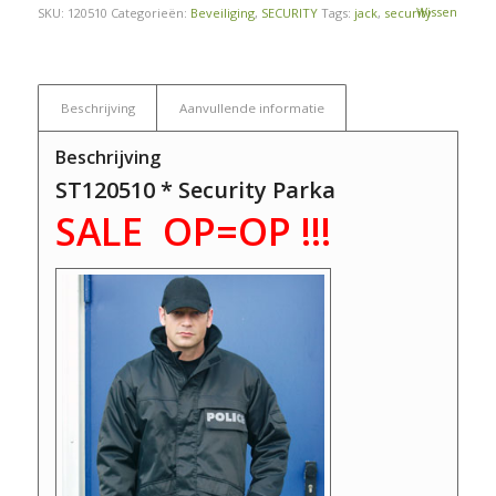
Wissen
SKU:
120510
Categorieën:
Beveiliging
,
SECURITY
Tags:
jack
,
security
Beschrijving
Aanvullende informatie
Beschrijving
ST120510 * Security Parka
SALE OP=OP !!!