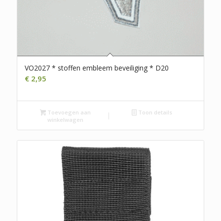
VO2027 * stoffen embleem beveiliging * D20
€
2,95
Toevoegen aan
Toon details
winkelwagen